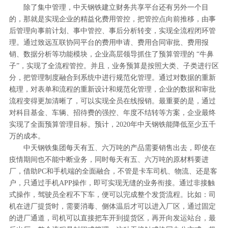
除了集中管理，中天钢铁建立财务共享平台还有另外一个目
的，那就是实现企业的精益化费用管控，把管控点向前推移，由事
后管理向事前计划、事中管控、事后分析转变，实现全流程闭环管
理。通过致远互联协同平台的费用申请、费用合同审批、费用报
销、数据分析等功能模块，企业高层领导抓住了预算管理的 “牛鼻
子”，实现了全流程管控。并且，业务预算是按照大类、子类进行区
分，把管理制度融合到系统中进行规范化管理。通过对数据的重新
梳理，对表单和流程的重新设计和规范化管理，企业的数据和审批
流程变得更加清晰了，可以实现全员在线报销。最重要的是，通过
对科目基金、车辆、招待费的强控、年度不结转等方案，企业最终
实现了全面预算管理目标。预计，2020年中天钢铁能降低至少五千
万的成本。
中天钢铁集团每天有五、六万吨的产品需要销售出去，即使在
疫情期间也不能中断业务，同时每天有五、六万吨的原材料要进
厂，借助PC和手机端的全面融合，不管是卡车司机、物流、还是客
户，只通过手机APP操作，即可实现无缝的业务衔接。通过非接触
式操作，驾驶员全程不下车，便可以完成整个发货流程。比如：司
机在进厂提货时，需要消毒、侧体温后才可以进入厂区，通过固定
的进厂通道，司机可以直接把车开到提货区，再开向发运站台，最