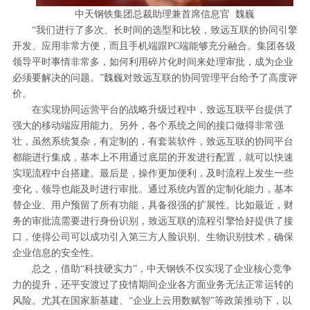
中天钢铁集团总裁助理兼首席信息官 魏巍
“我们进行了多次、长时间的选型和比较，致远互联的协同引擎
开发、应用非常方便，而且手机端跟PC端能够充分融合。集团各级
领导平时事情非常多，如何利用碎片化时间来处理审批，成为企业
必须要解决的问题。”魏巍对致远互联的协同管理平台给予了高度评
价。
在实现协同运营平台的战略升级过程中，致远互联平台提供了
强大的移动端应用能力。另外，各个系统之间的接口做得非常强
壮，虽然系统复杂，有定制的，有套装软件，致远互联的协同平台
都能进行集成，基本上不用通过底层的开发进行配置，就可以快速
实现流程中台搭建。最后是，操作更加便利，及时流程上发生一些
变化，领导也能及时进行审批。通过系统内置的定制化能力，基本
替企业、用户预留了所有功能，具备很强的扩展性。比如最近，财
务的审批流需要进行身份识别，致远互联的流程引擎恰好提供了接
口，使得公司可以成功引入第三方人脸识别、生物识别技术，确保
企业信息的安全性。
总之，借助“科技硬实力”，中天钢铁不仅实现了企业核心竞争
力的提升，还平安渡过了疫情期间企业各方面业务无法正常运转的
风险。尤其在国家新基建、“企业上云用数赋智”等政策推动下，以