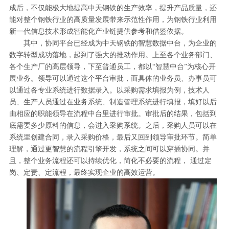
成后，不仅能极大地提高中天钢铁的生产效率，提升产品质量，还
能对整个钢铁行业的高质量发展带来示范性作用，为钢铁行业利用
新一代信息技术形成智能化产业链提供参考和借鉴依据。
其中，协同平台已经成为中天钢铁的智慧数据中台，为企业的
数字转型成功落地，起到了强大的推动作用。上至各个业务部门、
各个生产厂的高层领导，下至普通员工，都以“智慧中台”为核心开
展业务。领导可以通过这个平台审批，而具体的业务员、办事员可
以通过各专业系统进行数据录入。以采购需求填报为例，技术人
员、生产人员通过在业务系统、制造管理系统进行填报，填好以后
由相应的职能领导在流程中台里进行审批。审批后的结果，包括到
底需要多少原料的信息，会进入采购系统。之后，采购人员可以在
系统里创建合同，录入采购价格，最后又回到领导审批环节。简单
理解，通过更智慧的流程引擎开发，系统之间可以穿插协同。并
且，整个业务流程还可以持续优化，简化不必要的流程， 通过定
岗、定责、定流程，最终实现企业的高效运营。