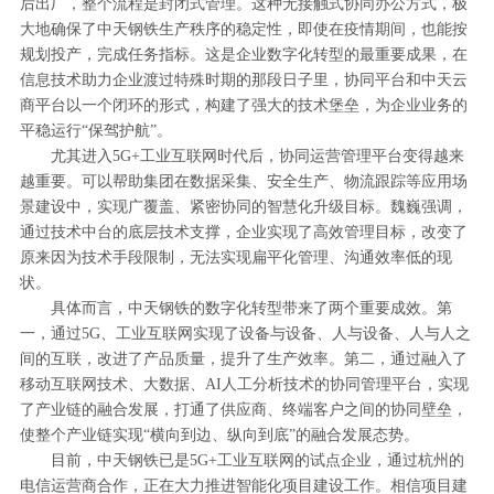
后出厂，整个流程是封闭式管理。这种无接触式协同办公方式，极
大地确保了中天钢铁生产秩序的稳定性，即使在疫情期间，也能按
规划投产，完成任务指标。这是企业数字化转型的最重要成果，在
信息技术助力企业渡过特殊时期的那段日子里，协同平台和中天云
商平台以一个闭环的形式，构建了强大的技术堡垒，为企业业务的
平稳运行“保驾护航”。
尤其进入5G+工业互联网时代后，协同运营管理平台变得越来
越重要。可以帮助集团在数据采集、安全生产、物流跟踪等应用场
景建设中，实现广覆盖、紧密协同的智慧化升级目标。魏巍强调，
通过技术中台的底层技术支撑，企业实现了高效管理目标，改变了
原来因为技术手段限制，无法实现扁平化管理、沟通效率低的现
状。
具体而言，中天钢铁的数字化转型带来了两个重要成效。第
一，通过5G、工业互联网实现了设备与设备、人与设备、人与人之
间的互联，改进了产品质量，提升了生产效率。第二，通过融入了
移动互联网技术、大数据、AI人工分析技术的协同管理平台，实现
了产业链的融合发展，打通了供应商、终端客户之间的协同壁垒，
使整个产业链实现“横向到边、纵向到底”的融合发展态势。
目前，中天钢铁已是5G+工业互联网的试点企业，通过杭州的
电信运营商合作，正在大力推进智能化项目建设工作。相信项目建