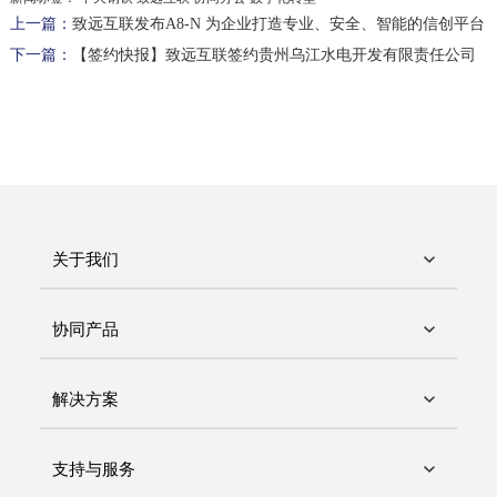
上一篇：
致远互联发布A8-N 为企业打造专业、安全、智能的信创平台
下一篇：
【签约快报】致远互联签约贵州乌江水电开发有限责任公司
关于我们
协同产品
解决方案
支持与服务