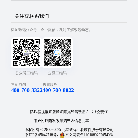
关注或联系我们
添加致远公众号、企业微信，及时了解致远动态。
公众号二维码
企微二维码
售前咨询
售后服务
400-700-3322
400-700-8822
防诈骗提醒
正版验证
阳光经营
致用户书
社会责任
用户协议
隐私政策
第三方信息共享
版权所有 © 2002~2025 北京致远互联软件股份有限公司
京ICP备05042718号-1
京公网安备11010802020540号