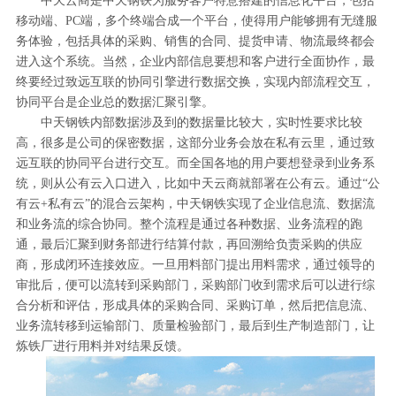
中天云商是中天钢铁为服务客户特意搭建的信息化平台，包括
移动端、PC端，多个终端合成一个平台，使得用户能够拥有无缝服
务体验，包括具体的采购、销售的合同、提货申请、物流最终都会
进入这个系统。当然，企业内部信息要想和客户进行全面协作，最
终要经过致远互联的协同引擎进行数据交换，实现内部流程交互，
协同平台是企业总的数据汇聚引擎。
中天钢铁内部数据涉及到的数据量比较大，实时性要求比较
高，很多是公司的保密数据，这部分业务会放在私有云里，通过致
远互联的协同平台进行交互。而全国各地的用户要想登录到业务系
统，则从公有云入口进入，比如中天云商就部署在公有云。通过“公
有云+私有云”的混合云架构，中天钢铁实现了企业信息流、数据流
和业务流的综合协同。整个流程是通过各种数据、业务流程的跑
通，最后汇聚到财务部进行结算付款，再回溯给负责采购的供应
商，形成闭环连接效应。一旦用料部门提出用料需求，通过领导的
审批后，便可以流转到采购部门，采购部门收到需求后可以进行综
合分析和评估，形成具体的采购合同、采购订单，然后把信息流、
业务流转移到运输部门、质量检验部门，最后到生产制造部门，让
炼铁厂进行用料并对结果反馈。