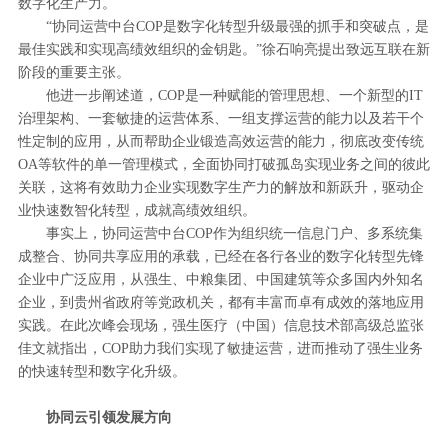
数字化生产力。
“协同运营中台COP是数字化转型升级最强的抓手和突破点，是
最佳实践和实现高绩效组织的金钥匙。”徐石响亮提出致远互联在新
阶段的重要主张。
他进一步阐述道，COP是一种赋能的管理思想、一个新型的IT
治理架构、一套敏捷的运营体系、一组支撑运营的能力以及若干个
性定制的应用，从而帮助企业锻造高效运营的能力，彻底改变传统
OA等软件的单一管理模式，全面协同打破孤岛实现业务之间的彼此
关联，这将有效助力企业实现数字生产力的解放和新跃升，驱动企
业快速数智化转型，成就高绩效组织。
事实上，协同运营中台COP作为组织统一信息门户、多系统集
成整合、协同共享应用的承载，已经在各行各业的数字化转型先锋
企业中广泛应用，从强生、中粮集团、中国建筑等众多国内外知名
企业，到贵州省政府等党政机关，都有丰富而卓有成效的落地应用
实践。在此次峰会现场，强生医疗（中国）信息技术部高级总监张
佳文就指出，COP助力我们实现了敏捷运营，进而推动了强生业务
的快速转型和数字化升级。
协同云引领发展方向