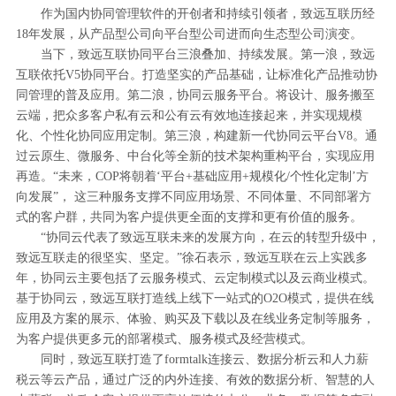
作为国内协同管理软件的开创者和持续引领者，致远互联历经
18年发展，从产品型公司向平台型公司进而向生态型公司演变。
当下，致远互联协同平台三浪叠加、持续发展。第一浪，致远
互联依托V5协同平台。打造坚实的产品基础，让标准化产品推动协
同管理的普及应用。第二浪，协同云服务平台。将设计、服务搬至
云端，把众多客户私有云和公有云有效地连接起来，并实现规模
化、个性化协同应用定制。第三浪，构建新一代协同云平台V8。通
过云原生、微服务、中台化等全新的技术架构重构平台，实现应用
再造。“未来，COP将朝着‘平台+基础应用+规模化/个性化定制’方
向发展”， 这三种服务支撑不同应用场景、不同体量、不同部署方
式的客户群，共同为客户提供更全面的支撑和更有价值的服务。
“协同云代表了致远互联未来的发展方向，在云的转型升级中，
致远互联走的很坚实、坚定。”徐石表示，致远互联在云上实践多
年，协同云主要包括了云服务模式、云定制模式以及云商业模式。
基于协同云，致远互联打造线上线下一站式的O2O模式，提供在线
应用及方案的展示、体验、购买及下载以及在线业务定制等服务，
为客户提供更多元的部署模式、服务模式及经营模式。
同时，致远互联打造了formtalk连接云、数据分析云和人力薪
税云等云产品，通过广泛的内外连接、有效的数据分析、智慧的人