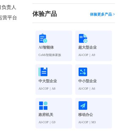
观管理
八位一体，智能风控合规管理
目负责人
穿透式智能合同
体验产品
体验更多产品 >
运营平台
数智驱动 全域穿透 闭环治理
穿透式人事
管控
企业人力穿透合规管控
AI智能体
超大型企业
多
CoMi智能体家族
AI-COP｜A9
中大型企业
中小型企业
AI-COP｜A8
AI-COP｜A6
政府机关
移动办公
AI-COP｜G9
AI-COP｜M3