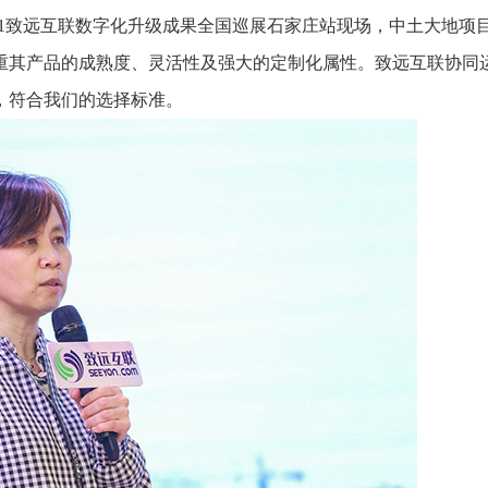
推进数字政府和数字企业转型
支撑集团治理、控制与宏
2021致远互联数字化升级成果全国巡展石家庄站现场，中土大地项
安全生产
穿透式监管
重其产品的成熟度、灵活性及强大的定制化属性。致远互联协同
点线面结合，安全风险管控新策略
数智驱动，全域穿透
，符合我们的选择标准。
穿透式智能科技
HR人力资源管理
全级次穿透，数智驱动科技管理
数智赋能人力，全域一体
人业财一体化
滚动查看更
数智合规管控 数据驱动经营