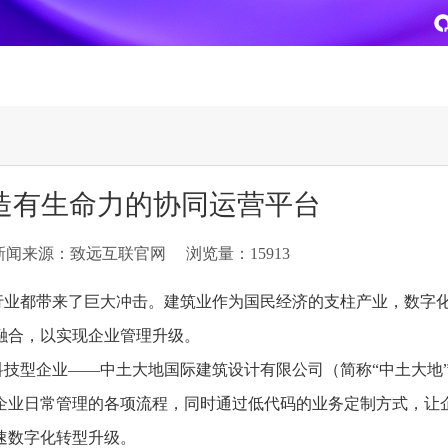
致远
企业级AI平台
热点方案
造有生命力的协同运营平台
CoMi
央国企数智运营
智能知识库
AI智能办公
新闻来源：致远互联官网
浏览量：15913
新一代AI智能体家族
协同运营与业务创新深度融合
智能创作、问答与辅助审
AI-COP助力协同运营数
CoMi Builder
央国企一体化
CoMi APP
文事会一体化
行业都带来了巨大冲击。建筑业作为国民经济的支柱产业，数字
企业级智能体定制平台
推动央国企整体数字化转型落地
全新的移动智能超级秘书
多元应用汇聚 数智办公
融合，以实现企业管理升级。
筑科技型企业——中土大地国际建筑设计有限公司（简称“中土大地
信创
专精特新
安全可控的信创 全面适配
助力专精特新企业实力进
企业日常管理的各项流程，同时通过低代码的业务定制方式，让
运营商解决方案
集团管控
速数字化转型升级。