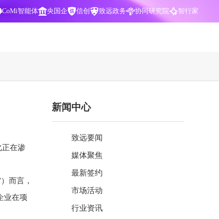
CoMi智能体
央国企
信创
致远政务
协同研究院
智行家
400-700-3322
新闻中心
数据智能引擎
项目营销一体化
批
智化
智能问数，精准权限管控
数字化全连接，驱动营销智能决策
致远要闻
CoMi 智能门户
数字化办公
化正在渗
媒体聚焦
Agent驱动，千人千面，高效办公
让数字资产为企业运营管理决策提供
依据
最新签约
”）而言，
中小企业解决方案
市场活动
阶
构建一体化协同运营管理平台
企业在项
行业资讯
智能风控合规