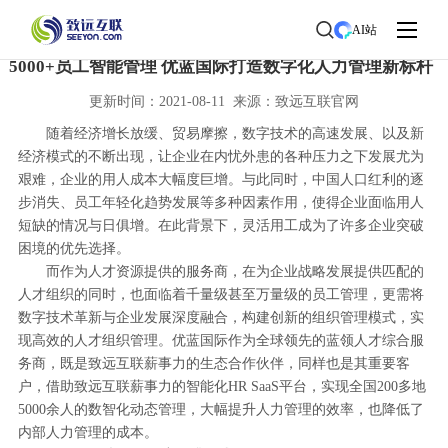
首页
>
了解致远
>
新闻中心
> 新闻详情
AI站
5000+员工智能管理 优蓝国际打造数字化人力管理新标杆
更新时间：2021-08-11 来源：致远互联官网
随着经济增长放缓、贸易摩擦，数字技术的高速发展、以及新
经济模式的不断出现，让企业在内忧外患的各种压力之下发展尤为
艰难，企业的用人成本大幅度巨增。与此同时，中国人口红利的逐
步消失、员工年轻化趋势发展等多种因素作用，使得企业面临用人
短缺的情况与日俱增。在此背景下，灵活用工成为了许多企业突破
困境的优先选择。
而作为人才资源提供的服务商，在为企业战略发展提供匹配的
人才组织的同时，也面临着千量级甚至万量级的员工管理，更需将
数字技术革新与企业发展深度融合，构建创新的组织管理模式，实
现高效的人才组织管理。优蓝国际作为全球领先的蓝领人才综合服
务商，既是致远互联薪事力的生态合作伙伴，同样也是其重要客
户，借助致远互联薪事力的智能化HR SaaS平台，实现全国200多地
5000余人的数智化动态管理，大幅提升人力管理的效率，也降低了
内部人力管理的成本。