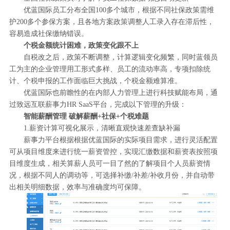
优蓝国际员工分布全国100多个城市，根据不同社保政策需维
护200多个参保方案，且各地方案政策调整人工录入存在滞后性，
容易造成社保缴纳错误。
个税金额统计困难，政策变化跟不上
自税改之后，政策不断调整，计算逻辑变化频繁，同时蓝领员
工为主的企业管理用工形式多样、员工的流动率高，专项扣除统
计、个税申报的工作面临巨大挑战，个税金额难算准。
优蓝国际也前瞻性的在内部人力管理上进行科技赋能布局，通
过致远互联薪事力HR SaaS平台，完成以下管理的升级：
智能薪酬管理 破解薪酬+社保+个税难题
1.薪资计算可视化展示，清晰直观快速差查缺补漏
薪事力平台根据根据优蓝国际的实际项目需求，进行灵活配置
可从项目维度来进行统一薪资管控，实现汇缴数据和薪资表按照项
目维度生成，相关算薪人员可一目了然的了解项目个人员薪资情
况，根据不同人的调动等，可选择补缴/补差/补收月份，并自动带
出相关明细数据，效率与准确度均可保障。