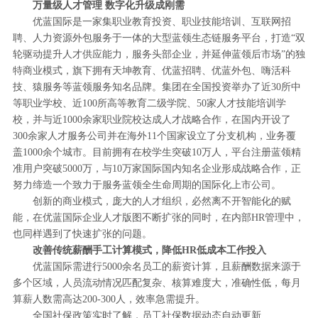
万量级人才管理 数字化升级成刚需
优蓝国际是一家集职业教育投资、职业技能培训、互联网招
聘、人力资源外包服务于一体的大型蓝领生态链服务平台，打造“双
轮驱动提升人才供应能力，服务头部企业，并延伸蓝领后市场”的独
特商业模式，旗下拥有天坤教育、优蓝招聘、优蓝外包、嗨活科
技、猿服务等蓝领服务知名品牌。集团在全国投资举办了近30所中
等职业学校、近100所高等教育二级学院、50家人才技能培训学
校，并与近1000余家职业院校达成人才战略合作，在国内开设了
300余家人才服务公司并在海外11个国家设立了分支机构，业务覆
盖1000余个城市。目前拥有在校学生突破10万人，平台注册蓝领精
准用户突破5000万，与10万家国际国内知名企业形成战略合作，正
努力缔造一个致力于服务蓝领全生命周期的国际化上市公司。
创新的商业模式，庞大的人才组织，必然离不开智能化的赋
能，在优蓝国际企业人才版图不断扩张的同时，在内部HR管理中，
也同样遇到了快速扩张的问题。
改善传统薪酬手工计算模式，降低HR低成本工作投入
优蓝国际需进行5000余名员工的薪资计算，且薪酬数据来源于
多个区域，人员流动情况匹配复杂、核算难度大，准确性低，每月
算薪人数需高达200-300人，效率急需提升。
全国社保政策实时了解，员工社保数据动态自动更新