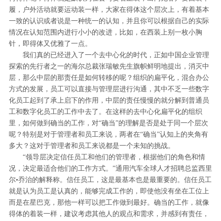
履，户外活动就要运动装一样，大家在得体这个层次上，有着基本
一致的认识或者说是一种统一的认知，并且你可以根据自己的实际
情况在认知范围内进行小小的改进，比如，在西装上别一枚小胸
针，即得体又优雅了一点。
我们真的已经进入了一个去中心化的时代，正如中国企业管理
探索的先行者之一的海尔总裁张瑞敏先生旗帜鲜明地提出，消灭中
层，那么中层的那责任是如何转移的呢？组织的扁平化，混合办公
方式的发展，员工可以直接与管理层进行沟通，其中不乏一些数字
化员工起到了承上启下的作用，中层的责任慢慢的就分解到普通员
工和数字化员工的工作中去了。在这样的去中心化扁平化的组织
里，如何做到确当的工作，对“确当”的理解是否是处于同一个层次
呢？特别是对于管理者和员工来说，两者在“确当”认知上的夹角有
多大？这对于管理者和员工来说都是一个未知的挑战。
“领导层决定信任员工和他们的管理者，根据他们的角色和情
况，决定最适合他们的工作方式。”通用汽车全球人才招聘总监西里
尔•乔治的解释称。信任员工，这是最基本也是最重要的。信任员工
就是认为员工是认真的，能够完成工作的，即使他没有坐在工位上
而是在星巴克，那他一样可以把工作做到最好。确当的工作，就像
得体的着装一样，建议考虑其他人的观点和需求，并感到有责任，