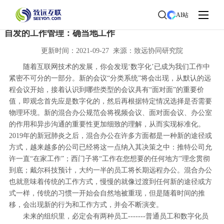
首页
>
了解致远
>
新闻中心
> 新闻详情
AI站
自发的工作管理：确当地工作
更新时间：2021-09-27 来源：致远协同研究院
随着互联网技术的发展，你会发现‘数字化’已成为我们工作中
紧密不可分的一部分。新的会议“分类系统”将会出现，从默认的远
程会议开始，接着认识到哪些类型的会议具有“面对面”的重要价
值，即观念首先应是数字化的，然后再根据特定情况选择是否需要
物理环境。新的混合办公规范会将视频会议、面对面会议、办公室
的作用和异步沟通的重要性更加细致的理解，从而实现标准化。
2019年的新冠肺炎之后，混合办公在许多方面都是一种新的途径或
方式，越来越多的公司已经将这一点纳入其决策之中：推特公司允
许一直“在家工作”；西门子将“工作在您想要的任何地方”理念贯彻
到底；戴尔科技预计，大约一半的员工将长期远程办公。混合办公
也就意味着传统的工作方式，慢慢的就像过渡到任何新的途径或方
式一样，传统的习惯一开始会自然地被重现，但是随着时间的推
移，会出现新的行为和工作方式，并会不断演变。
未来的组织里，必定会有两种员工-------普通员工和数字化员