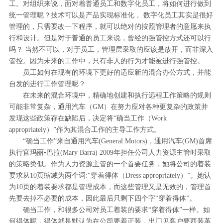
工。对组织来说，面对着普通员工和数字化员工，将如何进行做到
统一管理呢？技术可以是产品实现标准化， 数字化员工其实是很好
管理的，只需要改一下程序，就可以绝对的按照管理者的意愿来执
行和设计。但是对于普通的员工来说，曾经的强管控方式还可以行
吗？ 当然不可以，对于员工，管理层采取的应该是放开，而非深入
管控。因为未来的工作中，只有非人的行为才能被进行强管控。
员工如何在现有的环境下更好的适应新的混合办公方式，并能
自发的进行工作管理呢？
在未来的混合环境中，精确地创建和执行远程工作策略的规则
可能非常复杂，通用汽车（GM）在努力应对各种更复杂的政策并
发现这些政策存在缺陷后，决定将“确当工作（Work
appropriately）”作为其混合工作的主导工作方式。
“确当工作”来自通用汽车(General Motors)，通用汽车(GM)首席
执行官玛丽•巴拉(Mary Barra) 2009年担任公司人力资源主管时采取
的策略类似。作为人力资源主管的一个首要任务，她将公司的着装
要求从10页缩减为两个词:“穿着得体（Dress appropriately）”。她认
为10页的着装要求都是管理成本，而这些管理又是无效的，管理首
先要去掉不必要的成本，因此最后只剩下四个字“穿着得体”。
确当工作，和很多公司对员工着装的要求“穿着得体”一样。如
何得体呢，得体就是默认为在公司要着正装，出门见客户要西装革