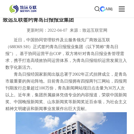
首页
>
了解致远
>
新闻中心
> 新闻详情
AI站
致远互联签约青岛日报报业集团
更新时间：2022-04-07 来源：致远互联官网
近日，中国协同管理软件及云服务领先厂商致远互联
（688369.SH）正式签约青岛日报报业集团（以下简称“青岛日
报”）。基于协同运营平台COP，双方将针对青岛日报业务管理需
求，携手打造高绩效协同运营体系，为青岛日报组织运营发展注入
数字化新活力。
青岛日报经国家新闻出版总署于2002年正式挂牌成立，是青岛
市最重要的舆论阵地。目前青岛日报拥有四报两刊三网站，四报周
刊期发行总量超过100万份，青岛新闻网站现日点击量为30万人次
以上。近年来，集团所属媒体凭借专业的内容报道，荣获中国新闻
奖、中国晚报新闻奖、山东新闻奖等新闻奖近百余项，为社会主义
精神文明建设和新闻事业发展作出巨大贡献。