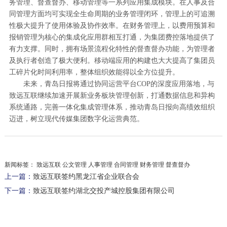
务管理、督查督办、移动管理等一系列应用集成模块。在人事及合
同管理方面均可实现全生命周期的业务管理闭环，管理上的可追溯
性极大提升了使用体验及协作效率。在财务管理上，以费用预算和
报销管理为核心的集成化应用群相互打通，为集团费控落地提供了
有力支撑。同时，拥有场景流程化特性的督查督办功能，为管理者
及执行者创造了极大便利。移动端应用的构建也大大提高了集团员
工碎片化时间利用率，整体组织效能得以全方位提升。
未来，青岛日报将通过协同运营平台COP的深度应用落地，与
致远互联继续加速开展新业务板块管理创新，打通数据信息和异构
系统通路，完善一体化集成管理体系，推动青岛日报向高绩效组织
迈进，树立现代传媒集团数字化运营典范。
新闻标签：
致远互联 公文管理 人事管理 合同管理 财务管理 督查督办
上一篇：
致远互联签约黑龙江省企业联合会
下一篇：
致远互联签约湖北交投产城控股集团有限公司