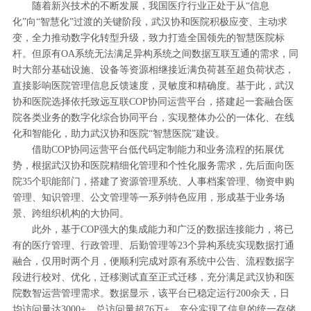
随着新兴技术的不断发展，我国医疗行业正处于从“信息
化”向“智慧化”过渡的关键阶段，武汉协和医院积极应变、主动求
变，全力推动数字化转型升级，致力打造全国领先的智慧医院标
杆。但原有OA系统无法满足异构系统之间数据互联互通的需求，同
时大部分基础设施、设备等资源相继接近满负荷甚至超负荷状态，
直接影响医院管理信息反馈速度，灵敏度和精确度。基于此，武汉
协和医院选择依托致远互联COP协同运营平台，搭建起一套融合医
院各类业务的数字化综合协同平台，实现整体办公的一体化、在线
化和智能化，助力武汉协和医院“智慧医院”建设。
借助COP协同运营平台低代码定制能力和业务流程的拓展优
势，根据武汉协和医院精细化管理和个性化服务需求，先后面向医
院35个职能部门，搭建了资源管理系统、人事档案管理、物资申购
管理、知识管理、公文管理等一系列特色应用，形成基于业务场
景、跨组织机构的大协同。
此外，基于COP强大的集成能力和广泛的数据连接能力，将已
有的医疗管理、行政管理、后勤管理等23个异构系统实现数据打通
融合，仅用时两个月，便顺利完成对原有系统中公告、流程数据字
段进行校对、优化，迁移测试直至正式迁移，充分满足武汉协和医
院数智运营管理需求。数据显示，该平台已稳定运行200余天，日
均访问量达3000+，总访问量超76万+，充分实现了信息的统一存储