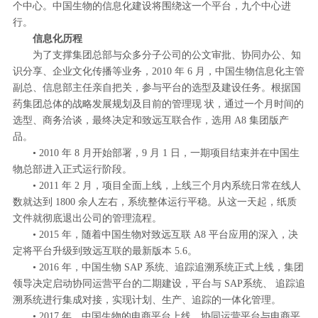
个中心。中国生物的信息化建设将围绕这一个平台，九个中心进
行。
信息化历程
为了支撑集团总部与众多分子公司的公文审批、协同办公、知
识分享、企业文化传播等业务，2010 年 6 月，中国生物信息化主管
副总、信息部主任亲自把关，参与平台的选型及建设任务。根据国
药集团总体的战略发展规划及目前的管理现 状，通过一个月时间的
选型、商务洽谈，最终决定和致远互联合作，选用 A8 集团版产
品。
• 2010 年 8 月开始部署，9 月 1 日，一期项目结束并在中国生
物总部进入正式运行阶段。
• 2011 年 2 月，项目全面上线，上线三个月内系统日常在线人
数就达到 1800 余人左右，系统整体运行平稳。从这一天起，纸质
文件就彻底退出公司的管理流程。
• 2015 年，随着中国生物对致远互联 A8 平台应用的深入，决
定将平台升级到致远互联的最新版本 5.6。
• 2016 年，中国生物 SAP 系统、追踪追溯系统正式上线，集团
领导决定启动协同运营平台的二期建设，平台与 SAP系统、 追踪追
溯系统进行集成对接，实现计划、生产、追踪的一体化管理。
• 2017 年，中国生物的电商平台上线，协同运营平台与电商平