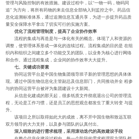
管理与风险控制的有效措施。建设过程中，以“一物一码，物码同
追” 为方向，将所有药物的来去信息全部纳入到监控之中。药品信
息化追溯标准体系，通过追溯信息互通共享，为进一步提升药品质
量安全保障水平拿出了切实可行的实施方案。
优化了流程管理制度，提高了企业协作效率
流程的集成与再造是与一体化有关的概念。体现了人和资源的
调整，使管理体系形成一体化的连续过程。流程集成的目的是 在组
织内和组织之间建立多个功能交叉的团队，以业务为核心进行网络
和合作。通过流程集成，企业间的协作效率大大提升。
七、关键成功要素
协同运营平台是中国生物集团领导班子新的管理思想的具体体
现。通过中国生物信息化主管副总及信息部门，共同推动并全 程参
与的协同运营平台被评为集团建设十大新闻。
从信息化建成的那天起，很多纸质文件彻底退出公司的管理流
程，无论是工作习惯，还是员工的思想观念都发生了重大转变 与提
升。
该项目之所以取得如此大的成效，离不开中国生物和致远互联
双方领导的大力支持，以及参与团队的认真付出。
深入细致的进行需求梳理，采用滚动迭代的高效建设手段
在整个信息化建设过程中，每一个阶段的需求梳理双方团队都