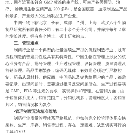
地，拥有近百条符合 GMP 标准的生产线，可生产各类预防、治
疗、 诊断用生物医药产品 200 多种，是全国疫苗、血液制品生产品
种最多、产量最大的生物制品生产企业。
中国生物下辖北京、长春、成都、兰州、上海、武汉六个生物
制品研究所有限责任公司，有二十余个分子公司，并保持每年 2 家
的增长速度。拥有多个博士、硕士研究站点。
三、管理难点
制药行业是一个典型的批量连续生产型的流程制造行业，既有
流程制造的普遍共性也具有其特殊性。中国生物在管理上涉及的核
心业务有产品、批号管理、生产过程管理、设备管理、质量管理及
营销管理。药品类别繁多，编码无规律，有效期必须进行严格控
制。药品从原材料、供应商、中间品以及销售给用户的产品，都需
要记录。出现问题时，需要通过批号反查问题所在。生产过程要满
足 GMP、FDA 等法规的要求，实现操作和管理。在营销方面，由
于销售体系庞大，销售范围广，分销机构多，管理难度大，各销售
片区，销售情况极为复杂。
•管理制度无法精准落地
制药行业质量管理体系严格规范，但如何完全按管理体系实施
采购、生产、库存、销售等过程，存在一定困难，缺乏切实可行的
工具和方法。