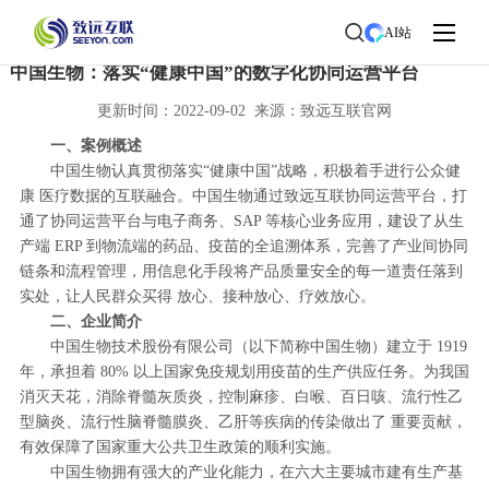
首页
>
了解致远
>
新闻中心
> 新闻详情
AI站
中国生物：落实“健康中国”的数字化协同运营平台
更新时间：2022-09-02 来源：致远互联官网
一、案例概述
中国生物认真贯彻落实“健康中国”战略，积极着手进行公众健
康 医疗数据的互联融合。中国生物通过致远互联协同运营平台，打
通了协同运营平台与电子商务、SAP 等核心业务应用，建设了从生
产端 ERP 到物流端的药品、疫苗的全追溯体系，完善了产业间协同
链条和流程管理，用信息化手段将产品质量安全的每一道责任落到
实处，让人民群众买得 放心、接种放心、疗效放心。
二、企业简介
中国生物技术股份有限公司（以下简称中国生物）建立于 1919
年，承担着 80% 以上国家免疫规划用疫苗的生产供应任务。为我国
消灭天花，消除脊髓灰质炎，控制麻疹、白喉、百日咳、流行性乙
型脑炎、流行性脑脊髓膜炎、乙肝等疾病的传染做出了 重要贡献，
有效保障了国家重大公共卫生政策的顺利实施。
中国生物拥有强大的产业化能力，在六大主要城市建有生产基