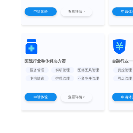
申请体验
查看详情 >
申请体
医院行业整体解决方案
金融行业一
医务管理
科研管理
医德医风管理
费控管理
专病随访
护理管理
不良事件管理
网点管理
申请体验
查看详情 >
申请体