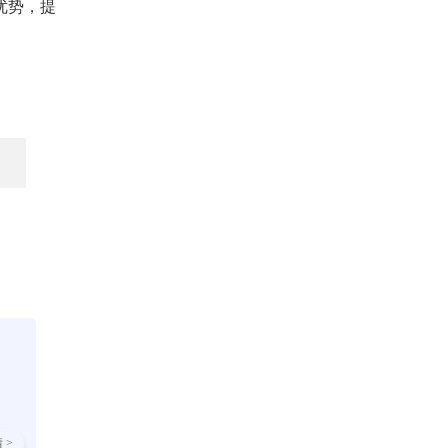
优势，提
 >