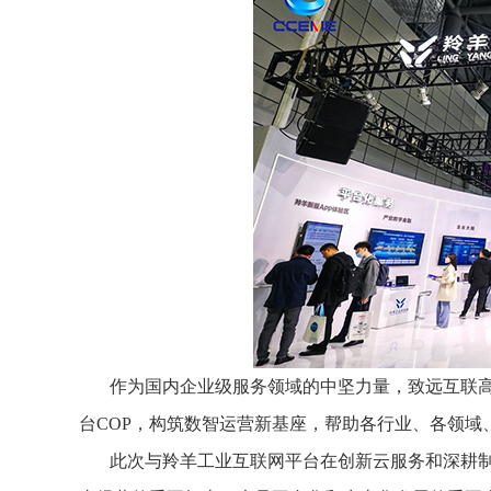
作为国内企业级服务领域的中坚力量，致远互联
台COP，构筑数智运营新基座，帮助各行业、各领域
此次与羚羊工业互联网平台在创新云服务和深耕