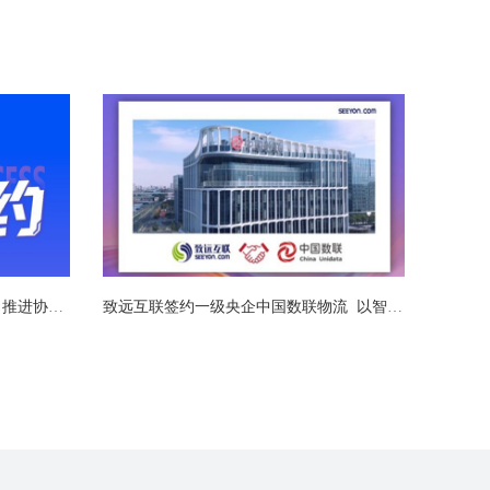
致远互联再度签约北京广播电视台 推进协同办公系统信创适配
致远互联签约一级央企中国数联物流  以智能运营赋能央企数智升级