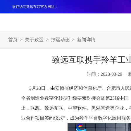
欢迎访问致远互联官方网站！
产品
解决方案
案例
服务支持
生态伙伴
关于
首页
>
关于致远
>
致远动态
> 新闻详情
致远互联携手羚羊工
时间：2023-03-29
3月23日，由安徽省经济和信息化厅、合肥市人
全省制造业数字化转型升级要素对接会暨第23届中
上，联想、致远互联、中望软件、黑湖智造等企业，
业合作项目签约仪式”，成为羚羊平台数字化应用服