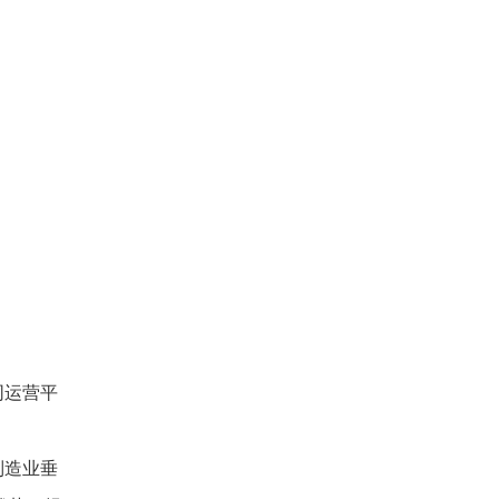
同运营平
制造业垂