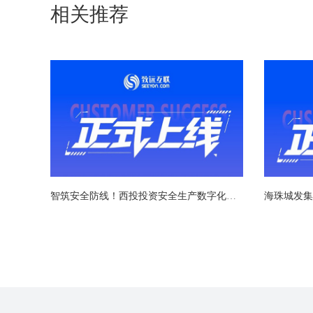
相关推荐
智筑安全防线！西投投资安全生产数字化管理系统成功上线
海珠城发集