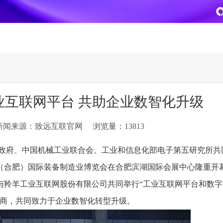
致远
企业级AI平台
热点方案
业互联网平台 共助企业数智化升级
CoMi
央国企数智运营
智能知识库
AI智能办公
新闻来源：致远互联官网
浏览量：13813
新一代AI智能体家族
协同运营与业务创新深度融合
智能创作、问答与辅助审
AI-COP助力协同运营数
CoMi Builder
央国企一体化
CoMi APP
文事会一体化
民政府、中国机械工业联合会、工业和信息化部电子第五研究所共
企业级智能体定制平台
推动央国企整体数字化转型落地
全新的移动智能超级秘书
多元应用汇聚 数智办公
国（合肥）国际装备制造业博览会在合肥滨湖国际会展中心隆重开
与羚羊工业互联网股份有限公司共同举行“工业互联网平台和数字
信创
专精特新
安全可控的信创 全面适配
助力专精特新企业实力进
务商，共同致力于企业数智化转型升级。
运营商解决方案
集团管控