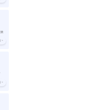
绩效
 >
育
 >