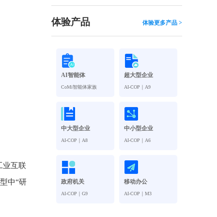
观管理
八位一体，智能风控合规管理
穿透式智能合同
体验产品
体验更多产品 >
数智驱动 全域穿透 闭环治理
穿透式人事
管控
企业人力穿透合规管控
AI智能体
超大型企业
多
CoMi智能体家族
AI-COP｜A9
中大型企业
中小型企业
AI-COP｜A8
AI-COP｜A6
工业互联
型中“研
政府机关
移动办公
AI-COP｜G9
AI-COP｜M3