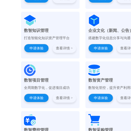
数智知识管理
企业文化（新闻、公告
打造智能化知识资产管理平台
搭建数字化信息分享与沟通
申请体验
查看详情 >
申请体验
查看详
数智项目管理
数智资产管理
全周期数字化，促进项目成功
数智化管控，提升资产利用
申请体验
查看详情 >
申请体验
查看详
数智费控管理
数智采购管理