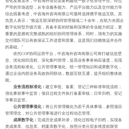
智化发展需求，中咨海外迫切需要构建统一数字化管理平台。经过
严苛的市场选型，从专业服务能力、产品平台能力以及交付能力等
综合因素考虑，中咨海外咨询有限公司最终选择携手致远互联。其
负责人表示：“致远互联深耕协同管理领域二十余年，在助力央国企
数字化转型升级方面，具备丰富的经验和深厚的专业能力积淀，更
重要的是拥有完整成熟的组织协同管理体系，同时，强有力的实施
交付团队可以有效保证工作进度和质量。这是我们信赖致远并合作
的基础。”
依托COP协同运营平台，中咨海外咨询有限公司将打破信息壁
垒、优化组织流程、深化集约管理，提高业务事务响应速度，实现
业务流程标准化、公共管理事项化、统一管理知识和成果数字化，
通过企业内部业务高效协同联动，数据互联互通，提升组织整体效
能。
业务流程标准化：
建立审批、备案、登记三种标准审批流程；
强化事前事中监管；项目过程文件执行备案审核；日常归档、登记
等事后监管。
公共管理事项化：
将公共管理概化为若干具体事项，参照项目
管理理念，对公共管理事项进行全过程动态管理。
成果数字化：
完成历史成果补录，强化过程电子归档，实现各
类成果库、信息库、档案库数字化，按照分类分层多维度权限管