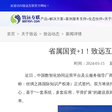
欢迎访问致远互联官方网站！
产品
解决方案
案例
服务支持
生态伙伴
关于
首页
>
关于致远
>
致远动态
> 新闻详情
省属国资+1！致远
时间：2024-03-15
近日，中国数智化协同运营平台及云服务领导厂商致
称：丝绸之路国际知识产权港）正式签约。双方将依
心，基于“一套系统，多套应用，平滑扩展”的建设
率。