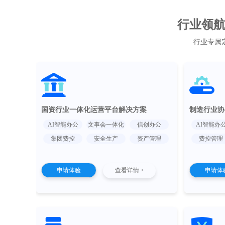
行业领航 
行业专属
国资行业一体化运营平台解决方案
制造行业协
AI智能办公
文事会一体化
信创办公
AI智能办
集团费控
安全生产
资产管理
费控管理
申请体验
查看详情 >
申请体