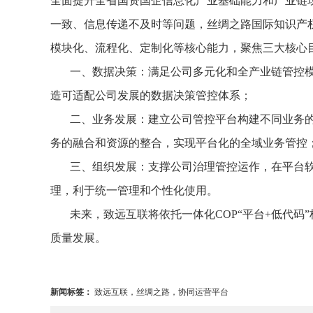
全面提升全省国资国企信息化产业基础能力和产业链
一致、信息传递不及时等问题，丝绸之路国际知识产
模块化、流程化、定制化等核心能力，聚焦三大核心
一、数据决策：满足公司多元化和全产业链管控
造可适配公司发展的数据决策管控体系；
二、业务发展：建立公司管控平台构建不同业务
务的融合和资源的整合，实现平台化的全域业务管控
三、组织发展：支撑公司治理管控运作，在平台
理，利于统一管理和个性化使用。
未来，致远互联将依托一体化COP“平台+低代
质量发展。
新闻标签：
致远互联，丝绸之路，协同运营平台