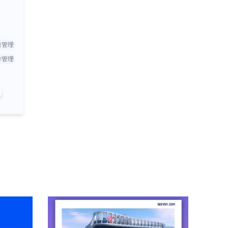
目管理
作管理