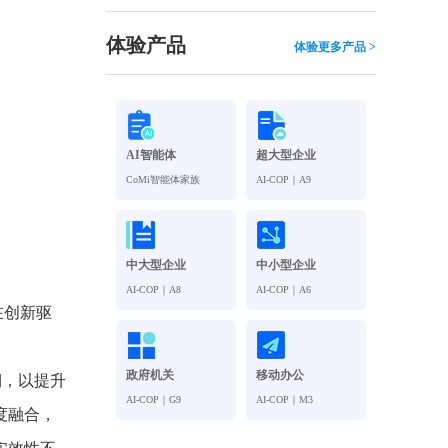
观管理
八位一体，智能风控合规管理
穿透式智能合同
体验产品
体验更多产品 >
数智驱动 全域穿透 闭环治理
穿透式人事
管控
企业人力穿透合规管控
AI智能体
超大型企业
多
CoMi智能体家族
AI-COP｜A9
中大型企业
中小型企业
AI-COP｜A8
AI-COP｜A6
在创新驱
政府机关
移动办公
期，以提升
AI-COP｜G9
AI-COP｜M3
度融合，