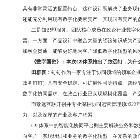
具有非常灵活的配置特点。这种设计既解决了业务现
还能充分利用现有数字化要素资产，实现国有资产的
二是知识即服务。团队核心成员在政企行业数字
营。一方面，产品设计中融合大量的经验知识成为产
加融会贯通，能够更好地为客户降低数字化转型的风
《数字国资》：本次G9体系推出了致远钉，为什
田群喜：
钉钉作为一家专注于协同领域的领军企
政务钉钉）具有安全稳定、可扩展性强等特点，曾经
数字化协同需求。在政企行业已实现规模化覆盖，产
而致远互联开创并专业深耕协同运营管理领域22
力，以及深厚的产业及客户积累。
G9 体系中的智能化协同平台则主要解决业务和
向客户，实现组织和业务的数字化转型，在复杂的政