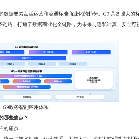
导的数据要素盘活运营和流通标准商业化的趋势。G9 具备强大的
环链路，打通了数据商业化全链路，为未来与隐私计算、安全可
G9政务智能应用体系
户的哪些痛点？
客户的痛点：
力，统一了技术标准、运营体系、工作入口、流程和管理规范以及