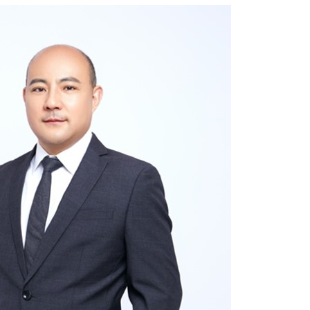
推进数字政府和数字企业转型
支撑集团治理、控制与宏
安全生产
穿透式监管
点线面结合，安全风险管控新策略
数智驱动，全域穿透
穿透式智能科技
HR人力资源管理
全级次穿透，数智驱动科技管理
数智赋能人力，全域一体
人业财一体化
滚动查看更
数智合规管控 数据驱动经营