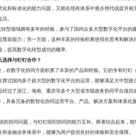
代化和标准化的能力问题，又能在现有体系中逐步替代或提升相
盘活。
化转型领域拥有多年的经验，参与了国内众多大型数字化平台的
品预装能力；另一方面，这种丰富的经验积累使得在思考和解决
险，提高数字化转型成功的概率。
么选择与钉钉合作？
业，在数字化协同方面积累了丰富的产品和经验。它的专有钉钉
支撑过国内多个超大型的数字化平台的运营，能够满足大中型政
品经过了浙江、海南、重庆等多个大型省市级政务协同平台项目
年，具备完备的数智化协同运营平台、产品、解决方案和体系化
数据的协同问题，与钉钉组织协同的能力互补。两者结合起来，能
企和金融业务体系中，能够为用户提供良好的体验和安全保障。