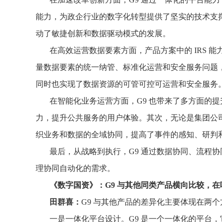
能力，为政企行业的数字化转型提供了坚实的技术支
动了敏捷创新和数据驱动模式的发展。
在高效运营数据要素方面，产品方案中的 IRS
量数据要素的统一纳管、标准化运营和安全服务问题
同时也实现了数据资源的可管可控可运营和安全服务
在智能化业务运营方面，G9 也带来了多方面的
力，提升公共服务的用户体验。其次，无论是集团公司
织业务和数据的全域协同，提高了事件的感知、研判
最后，从战略到执行，G9 通过数据协同、流程
理协同自动化的需求。
《数字国资》：G9 与其他同类产品横向比较，
田群喜：
G9 与其他产品的差异化主要体现在两个
一是一体化平台设计。G9 是一个一体化的平台