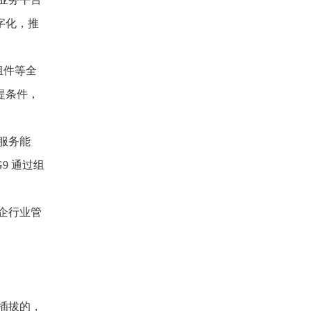
字化，推
组件等全
提条件，
服务能
9 通过组
企行业管
插拔的，