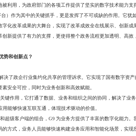
地被利用，为政府部门的各项工作提供了坚实的数字技术能力支
平台）作为其中的关键抓手，更是发挥了不可或缺的作用。它犹
数字化改革成果的大舞台，实现了改革成效全在线展示、创新成
革创新提供了有力的支撑，更使得整个政务流程更加透明、高效
的优势和创新点？
，解决了政企行业集约化共享的管理诉求。它实现了国有数字资产
要素安全可控，同时为业务创新和高效赋能。
到了关键作用，它打通了数据、业务和组织之间的协同，解决了业
应用能够快速互联互通，体现技术驱动的价值。
系和超级客户端的组合，G9 为业务方提供了丰富的数字化能力。
码的方式，业务人员能够快速构建业务应用和智能化场景，实现