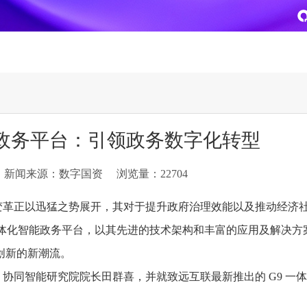
致远
企业级AI平台
热点方案
能政务平台：引领政务数字化转型
CoMi
央国企数智运营
智能知识库
AI智能办公
新闻来源：数字国资
浏览量：22704
新一代AI智能体家族
协同运营与业务创新深度融合
智能创作、问答与辅助审
AI-COP助力协同运营数
CoMi Builder
央国企一体化
CoMi APP
文事会一体化
变革正以迅猛之势展开，其对于提升政府治理效能以及推动经济
企业级智能体定制平台
推动央国企整体数字化转型落地
全新的移动智能超级秘书
多元应用汇聚 数智办公
9 一体化智能政务平台，以其先进的技术架构和丰富的应用及解决方
创新的新潮流。
信创
专精特新
安全可控的信创 全面适配
助力专精特新企业实力进
协同智能研究院院长田群喜，并就致远互联最新推出的 G9 一
运营商解决方案
集团管控