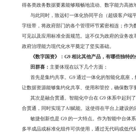
得各类政务数据要素能够顺畅地流动、数字能力高效
与此同时，致远钉一体化协同平台（超级客户端
字纽带，将政府部门的各个管理环节紧密相连；作为
可见以及应用标准全面规范。这不仅为政府的业务改
政府治理能力现代化水平奠定了坚实基础。
《数字国资》：G9 相比其他产品，有哪些独特
田群喜：
主要体现在以下几个方面：
首先是集约共享。G9 通过一体化的智能化底座
让数据资源能够集约化共享、使用和管控，确保数字
其次是融合贯通。智能化中台在 G9 体系中起
合贯通，同时实现了AI赋能。这使得在平台上建设的
敏捷创新也是 G9 的一大特点。作为智能中台体
多半成品或标准化组件可供使用，通过无代码或低代