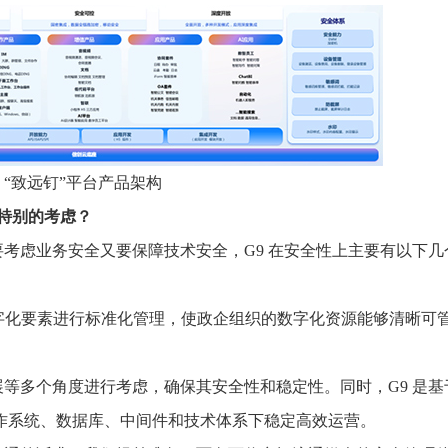
“致远钉”平台产品架构
些特别的考虑？
考虑业务安全又要保障技术安全，G9 在安全性上主要有以下几
对数字化要素进行标准化管理，使政企组织的数字化资源能够清晰可
等多个角度进行考虑，确保其安全性和稳定性。同时，G9 是基
作系统、数据库、中间件和技术体系下稳定高效运营。