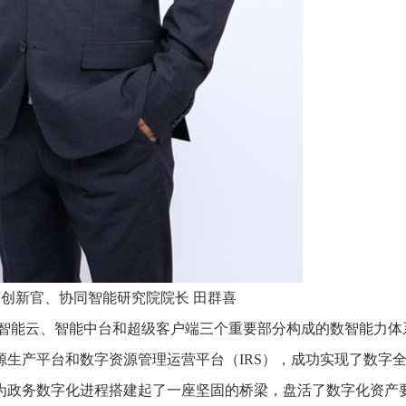
创新官、协同智能研究院院长 田群喜
由智能云、智能中台和超级客户端三个重要部分构成的数智能力体
生产平台和数字资源管理运营平台（IRS），成功实现了数字
为政务数字化进程搭建起了一座坚固的桥梁，盘活了数字化资产