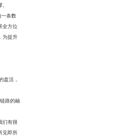
撑。
如一条数
果全方位
，为提升
的盘活，
务链路的融
我们有很
所见即所