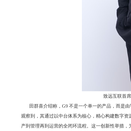
致远互联首席
田群喜介绍称，G9 不是一个单一的产品，而是
观察到，其通过以中台体系为核心，精心构建数字资源
产到管理再到运营的全闭环流程。这一创新性举措，