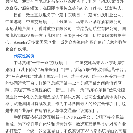
兴区域，通过与当地政府与企业的深度合作，积累了超300家海外
政企客户服务经验，在国际市场树立起良好的口碑与广泛影响力。
目前，致远互联服务了中建中东项目、中建阿尔及利亚公司、
中国港湾、中国交建项目、工银国际、马来西亚某炼油有限公司、
印尼某地产集团、香港航空有限公司、香港货运航空有限公司、国
家电投国际投资开发（几内亚）有限责任公司、伊拉克国家数据中
心、Asendia等多家国际企业，成为众多海内外客户值得信赖的数智
化合作伙伴。
代表性案例
中马共建“一带一路”旗舰项目——中国交建马来西亚东海岸铁
路项目 (以下简称 “马东铁项目” )中，致远互联依托协同运营平台，
为“马东铁项目”建成了集统一门户、统一流程、统一业务等为一体
的协同运营平台，打通了总经理部与12个分经理部之间的流程区
隔，实现了审批流程的统一管理。同时，为“马东铁项目”信息化建
设业财一体化的先进理念提供了解决方案，提高企业的集体协作效
率，赋能集团可持续发展。作为中马两国最大的经贸合作项目，也
是中国企业海外在建的最大单体交通基础设施项目。
联通国际依托致远互联新一代V8 PaaS平台，实现了多个系统
集成。为了提升用户体验和运营效率，致远互联携手其针对所有业
务打造了一个统一的交互界面，不仅实现了V8内部系统界面的高度