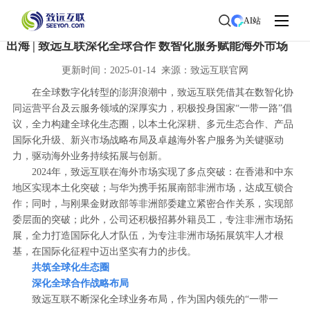
首页
>
了解致远
>
新闻中心
> 新闻详情
AI站
出海 | 致远互联深化全球合作 数智化服务赋能海外市场
更新时间：2025-01-14 来源：致远互联官网
在全球数字化转型的澎湃浪潮中，致远互联凭借其在数智化协
同运营平台及云服务领域的深厚实力，积极投身国家“一带一路”倡
议，全力构建全球化生态圈，以本土化深耕、多元生态合作、产品
国际化升级、新兴市场战略布局及卓越海外客户服务为关键驱动
力，驱动海外业务持续拓展与创新。
2024年，致远互联在海外市场实现了多点突破：在香港和中东
地区实现本土化突破；与华为携手拓展南部非洲市场，达成互锁合
作；同时，与刚果金财政部等非洲部委建立紧密合作关系，实现部
委层面的突破；此外，公司还积极招募外籍员工，专注非洲市场拓
展，全力打造国际化人才队伍，为专注非洲市场拓展筑牢人才根
基，在国际化征程中迈出坚实有力的步伐。
共筑全球化生态圈
深化全球合作战略布局
致远互联不断深化全球业务布局，作为国内领先的“一带一