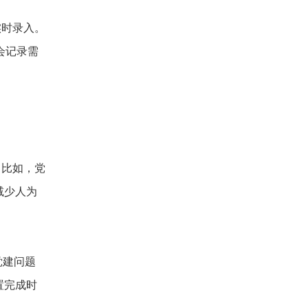
实时录入。
会记录需
。比如，党
减少人为
党建问题
置完成时