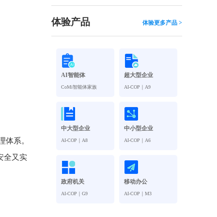
观管理
八位一体，智能风控合规管理
穿透式智能合同
体验产品
体验更多产品 >
数智驱动 全域穿透 闭环治理
穿透式人事
管控
企业人力穿透合规管控
AI智能体
超大型企业
多
CoMi智能体家族
AI-COP｜A9
中大型企业
中小型企业
理体系。
AI-COP｜A8
AI-COP｜A6
安全又实
政府机关
移动办公
AI-COP｜G9
AI-COP｜M3