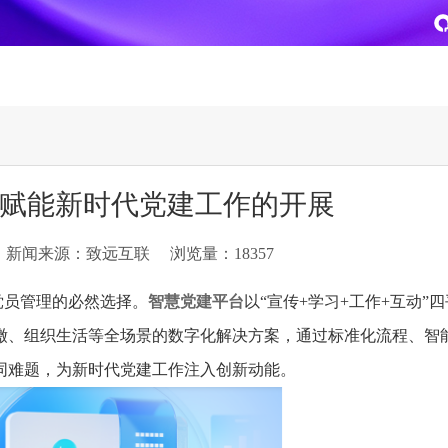
致远
企业级AI平台
热点方案
赋能新时代党建工作的开展
CoMi
央国企数智运营
智能知识库
AI智能办公
新闻来源：致远互联
浏览量：18357
新一代AI智能体家族
协同运营与业务创新深度融合
智能创作、问答与辅助审
AI-COP助力协同运营数
CoMi Builder
央国企一体化
CoMi APP
文事会一体化
党员管理的必然选择。
智慧党建平台
以“宣传+学习+工作+互动”
企业级智能体定制平台
推动央国企整体数字化转型落地
全新的移动智能超级秘书
多元应用汇聚 数智办公
缴、组织生活等全场景的数字化解决方案，通过标准化流程、智
同难题，为新时代党建工作注入创新动能。
信创
专精特新
安全可控的信创 全面适配
助力专精特新企业实力进
运营商解决方案
集团管控