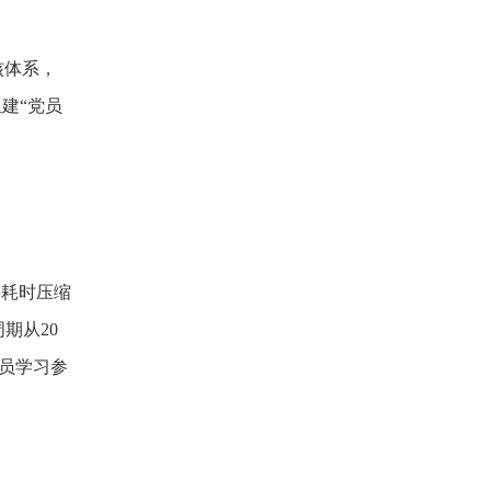
核体系，
建“党员
将耗时压缩
期从20
员学习参