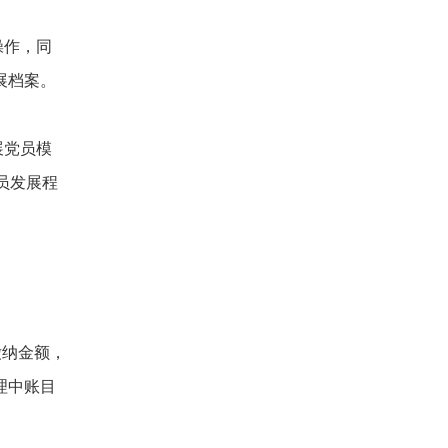
操作，同
展档案。
展党员模
员发展程
缴纳金额，
理中账目