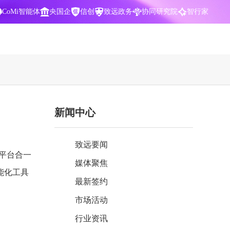
CoMi智能体
央国企
信创
致远政务
协同研究院
智行家
400-700-3322
新闻中心
数据智能引擎
项目营销一体化
批
智化
智能问数，精准权限管控
数字化全连接，驱动营销智能决策
致远要闻
CoMi 智能门户
数字化办公
四平台合一
媒体聚焦
Agent驱动，千人千面，高效办公
让数字资产为企业运营管理决策提供
能化工具
依据
最新签约
中小企业解决方案
市场活动
阶
构建一体化协同运营管理平台
行业资讯
智能风控合规