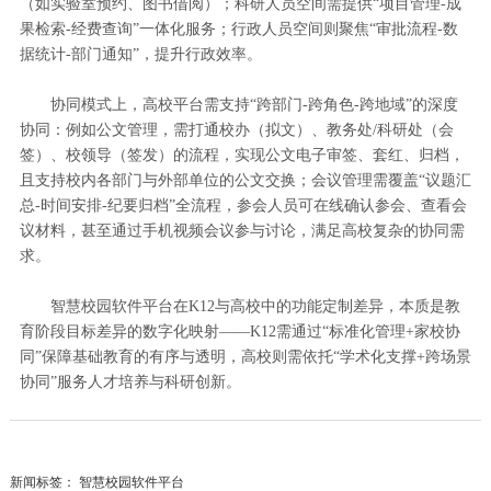
（如实验室预约、图书借阅）；科研人员空间需提供“项目管理-成
果检索-经费查询”一体化服务；行政人员空间则聚焦“审批流程-数
据统计-部门通知”，提升行政效率。
协同模式上，高校平台需支持“跨部门-跨角色-跨地域”的深度
协同：例如公文管理，需打通校办（拟文）、教务处/科研处（会
签）、校领导（签发）的流程，实现公文电子审签、套红、归档，
且支持校内各部门与外部单位的公文交换；会议管理需覆盖“议题汇
总-时间安排-纪要归档”全流程，参会人员可在线确认参会、查看会
议材料，甚至通过手机视频会议参与讨论，满足高校复杂的协同需
求。
智慧校园软件平台在K12与高校中的功能定制差异，本质是教
育阶段目标差异的数字化映射——K12需通过“标准化管理+家校协
同”保障基础教育的有序与透明，高校则需依托“学术化支撑+跨场景
协同”服务人才培养与科研创新。
新闻标签：
智慧校园软件平台