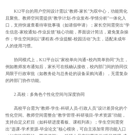
K12平台的用户空间设计需以“教师-家长”为双中心，功能简化
且聚焦。教师空间需提供“教学计划-作业发布-学情分析”一体化入
口，支持快速查看待审批事项（如请假申请）；家长空间需突出“学
生信息-家校通知-作业反馈”核心功能，界面设计简洁，避免复杂操
作；学生空间则以“课程表-作业提醒-校园活动”为主，适配未成年
人的使用习惯。
协同模式上，K12平台以“家校单向沟通+校内简单协同”为主，
例如教师发布通知后，家长可在线确认接收，校内部门间的协同仅
局限于行政审批（如教务处与总务处的设备采购沟通），无需复杂
的跨部门协作功能。
2.高校：多角色个性化空间与深度协同
高校平台需为“教师-学生-科研人员-行政人员”设计差异化的个
性化空间。教师空间需整合“教学管理-科研项目-学术资源”功能，
支持自定义栏目（如科研进度看板、课程列表）；学生空间需突
出“选课-学术资源-毕业论文”核心模块，可自主添加常用功能入口