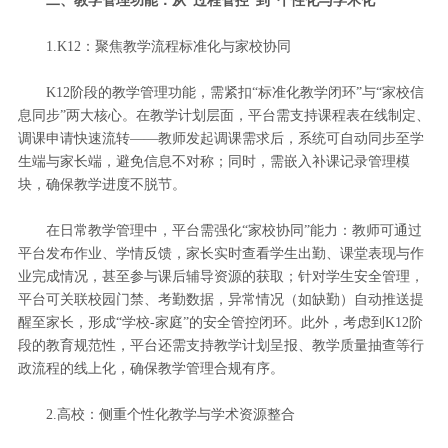
二、教学管理功能：从“过程管控”到“个性化与学术化”
1.K12：聚焦教学流程标准化与家校协同
K12阶段的教学管理功能，需紧扣“标准化教学闭环”与“家校信
息同步”两大核心。在教学计划层面，平台需支持课程表在线制定、
调课申请快速流转——教师发起调课需求后，系统可自动同步至学
生端与家长端，避免信息不对称；同时，需嵌入补课记录管理模
块，确保教学进度不脱节。
在日常教学管理中，平台需强化“家校协同”能力：教师可通过
平台发布作业、学情反馈，家长实时查看学生出勤、课堂表现与作
业完成情况，甚至参与课后辅导资源的获取；针对学生安全管理，
平台可关联校园门禁、考勤数据，异常情况（如缺勤）自动推送提
醒至家长，形成“学校-家庭”的安全管控闭环。此外，考虑到K12阶
段的教育规范性，平台还需支持教学计划呈报、教学质量抽查等行
政流程的线上化，确保教学管理合规有序。
2.高校：侧重个性化教学与学术资源整合