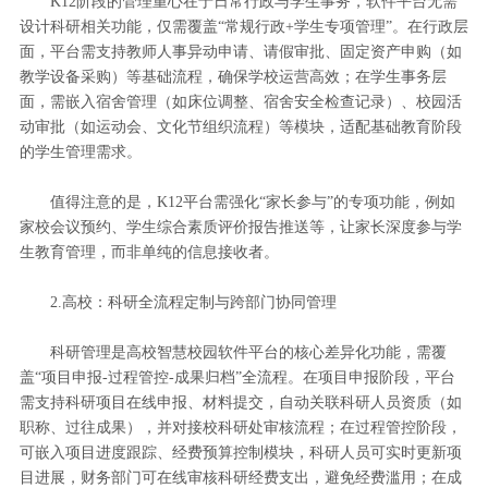
K12阶段的管理重心在于日常行政与学生事务，软件平台无需
设计科研相关功能，仅需覆盖“常规行政+学生专项管理”。在行政层
面，平台需支持教师人事异动申请、请假审批、固定资产申购（如
教学设备采购）等基础流程，确保学校运营高效；在学生事务层
面，需嵌入宿舍管理（如床位调整、宿舍安全检查记录）、校园活
动审批（如运动会、文化节组织流程）等模块，适配基础教育阶段
的学生管理需求。
值得注意的是，K12平台需强化“家长参与”的专项功能，例如
家校会议预约、学生综合素质评价报告推送等，让家长深度参与学
生教育管理，而非单纯的信息接收者。
2.高校：科研全流程定制与跨部门协同管理
科研管理是高校智慧校园软件平台的核心差异化功能，需覆
盖“项目申报-过程管控-成果归档”全流程。在项目申报阶段，平台
需支持科研项目在线申报、材料提交，自动关联科研人员资质（如
职称、过往成果），并对接校科研处审核流程；在过程管控阶段，
可嵌入项目进度跟踪、经费预算控制模块，科研人员可实时更新项
目进展，财务部门可在线审核科研经费支出，避免经费滥用；在成