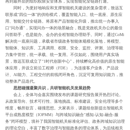
再到最外层的组织权限安全体系，实现智能化全链路打通。
同时，为更好地响应和支撑智能机关建设的复杂需求，致远互
联形成“四位一体”的供给模式，覆盖智能入口、统一底座、原生应
用、智能交付全链路。将原有产品智能化升级，推出统一办事入
口“问办通”，实现问办一体的场景融合，既是党政机关办公的最佳
问答助手，也是能办、会办的全程智能办理助手。同时，通过CoMi
解决统一底座问题，承载省市级政务智能体规模化落地，将模型、
智能体、知识库、工具调用、权限、安全、监控、评测、治理等能
力集中管控，统一承载、统一复用。不仅如此，围绕用户真实场
景，致远互联成立了“1时代创新中心”，持续孵化高价值的原生智能
体应用，并设立前沿工程师（FDE），为连接客户业务、产品设
计、AI能力、工程交付的前线闭环角色，沉淀可复用知识能力，推
动整体产品迭代。
思想碰撞凝聚共识，共研智能机关发展趋势
会上，全体与会嘉宾围绕发布的课题研究报告展开热烈讨论。
从政策导向、技术可行性、落地挑战、标准建设、安全伦理等多个
维度，畅所欲言，碰撞思想。大家表示，课题组创新提出智能机关
平台成熟度模型（IOPMM）与跨域知识融合“感知-认知-融合-服
务”闭环模型，填补了我国智能机关标准化评估、政务跨域知识治理
的理论空白，丰富了数字治理与智能政务的理论体系，为后续相关