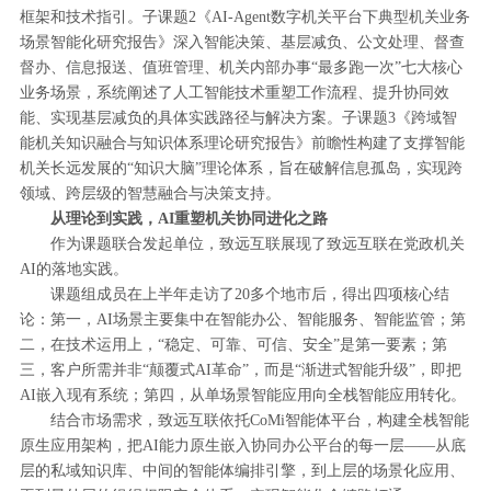
框架和技术指引。子课题2《AI-Agent数字机关平台下典型机关业务
场景智能化研究报告》深入智能决策、基层减负、公文处理、督查
督办、信息报送、值班管理、机关内部办事“最多跑一次”七大核心
业务场景，系统阐述了人工智能技术重塑工作流程、提升协同效
能、实现基层减负的具体实践路径与解决方案。子课题3《跨域智
能机关知识融合与知识体系理论研究报告》前瞻性构建了支撑智能
机关长远发展的“知识大脑”理论体系，旨在破解信息孤岛，实现跨
领域、跨层级的智慧融合与决策支持。
从理论到实践，AI重塑机关协同进化之路‌
作为课题联合发起单位，致远互联展现了致远互联在党政机关
AI的落地实践。
课题组成员在上半年走访了20多个地市后，得出四项核心结
论：第一，AI场景主要集中在智能办公、智能服务、智能监管；第
二，在技术运用上，“稳定、可靠、可信、安全”是第一要素；第
三，客户所需并非“颠覆式AI革命”，而是“渐进式智能升级”，即把
AI嵌入现有系统；第四，从单场景智能应用向全栈智能应用转化。
结合市场需求，致远互联依托CoMi智能体平台，构建全栈智能
原生应用架构，把AI能力原生嵌入协同办公平台的每一层——从底
层的私域知识库、中间的智能体编排引擎，到上层的场景化应用、