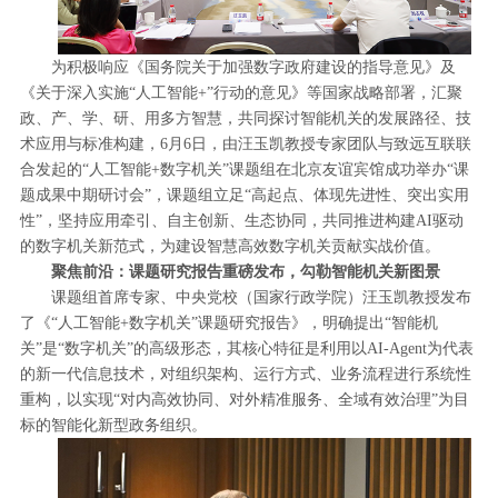
为积极响应《国务院关于加强数字政府建设的指导意见》及
《关于深入实施“人工智能+”行动的意见》等国家战略部署，汇聚
政、产、学、研、用多方智慧，共同探讨智能机关的发展路径、技
术应用与标准构建，6月6日，‌由汪玉凯教授专家团队与致远互联联
合发起的“人工智能+数字机关”课题组在北京友谊宾馆成功举办“课
题成果中期研讨会”，课题组立足“高起点、体现先进性、突出实用
性”，坚持应用牵引、自主创新、生态协同，共同推进构建AI驱动
的数字机关新范式，为建设智慧高效数字机关贡献实战价值。
聚焦前沿：课题研究报告重磅发布，勾勒智能机关新图景
课题组首席专家、中央党校（国家行政学院）汪玉凯教授发布
了《“人工智能+数字机关”课题研究报告》，明确提出“智能机
关”是“数字机关”的高级形态，其核心特征是利用以AI-Agent为代表
的新一代信息技术，对组织架构、运行方式、业务流程进行系统性
重构，以实现‌“对内高效协同、对外精准服务、全域有效治理”‌为目
标的智能化新型政务组织。