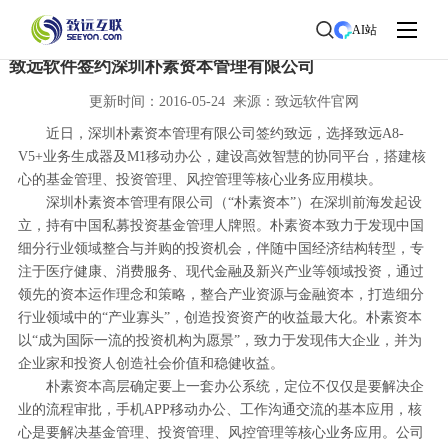
首页
>
了解致远
>
新闻中心
> 新闻详情
AI站
致远软件签约深圳朴素资本管理有限公司
更新时间：2016-05-24 来源：致远软件官网
近日，深圳朴素资本管理有限公司签约致远，选择致远A8-
V5+业务生成器及M1移动办公，建设高效智慧的协同平台，搭建核
心的基金管理、投资管理、风控管理等核心业务应用模块。
深圳朴素资本管理有限公司（“朴素资本”）在深圳前海发起设
立，持有中国私募投资基金管理人牌照。朴素资本致力于发现中国
细分行业领域整合与并购的投资机会，伴随中国经济结构转型，专
注于医疗健康、消费服务、现代金融及新兴产业等领域投资，通过
领先的资本运作理念和策略，整合产业资源与金融资本，打造细分
行业领域中的“产业寡头”，创造投资资产的收益最大化。朴素资本
以“成为国际一流的投资机构为愿景”，致力于发现伟大企业，并为
企业家和投资人创造社会价值和稳健收益。
朴素资本高层确定要上一套办公系统，定位不仅仅是要解决企
业的流程审批，手机APP移动办公、工作沟通交流的基本应用，核
心是要解决基金管理、投资管理、风控管理等核心业务应用。公司