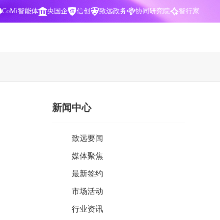
CoMi智能体
央国企
信创
致远政务
协同研究院
智行家
400-700-3322
新闻中心
数据智能引擎
项目营销一体化
批
智化
智能问数，精准权限管控
数字化全连接，驱动营销智能决策
致远要闻
CoMi 智能门户
数字化办公
媒体聚焦
Agent驱动，千人千面，高效办公
让数字资产为企业运营管理决策提供
依据
最新签约
中小企业解决方案
市场活动
阶
构建一体化协同运营管理平台
行业资讯
智能风控合规