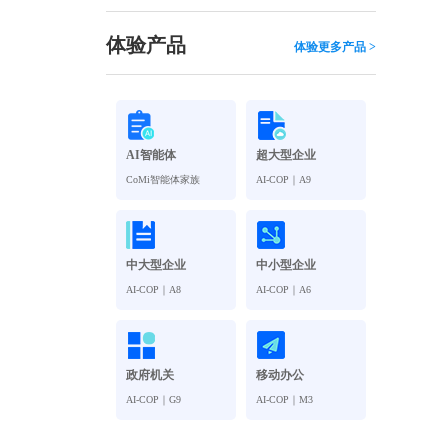
观管理
八位一体，智能风控合规管理
穿透式智能合同
体验产品
体验更多产品 >
数智驱动 全域穿透 闭环治理
穿透式人事
管控
企业人力穿透合规管控
AI智能体
超大型企业
多
CoMi智能体家族
AI-COP｜A9
中大型企业
中小型企业
AI-COP｜A8
AI-COP｜A6
政府机关
移动办公
AI-COP｜G9
AI-COP｜M3