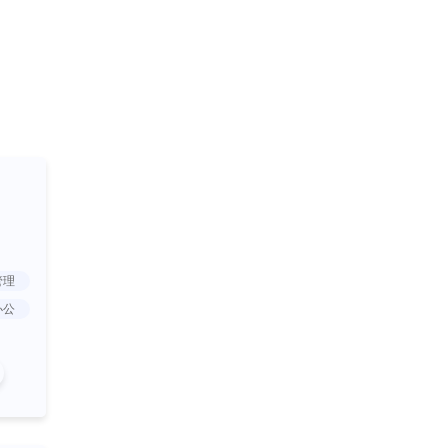
管理
办公