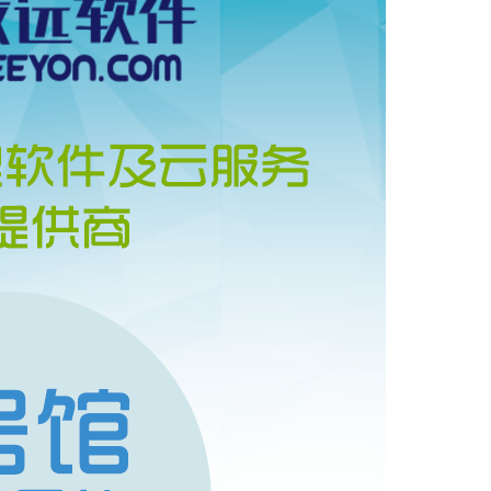
推进数字政府和数字企业转型
支撑集团治理、控制与宏
安全生产
穿透式监管
点线面结合，安全风险管控新策略
数智驱动，全域穿透
穿透式智能科技
HR人力资源管理
全级次穿透，数智驱动科技管理
数智赋能人力，全域一体
人业财一体化
滚动查看更
数智合规管控 数据驱动经营