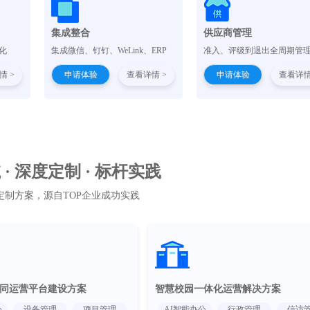
集成整合
供应商管理
化
集成微信、钉钉、WeLink、ERP
准入、评级到退出全周期管
情 >
申请体验
查看详情 >
申请体验
查看详情
· 深度定制 · 标杆实践
定制方案，源自TOP企业成功实践
同运营平台建设方案
智慧校园一体化运营解决方案
公
设备管理
项目管理
AI智能办公
行政管理
信访