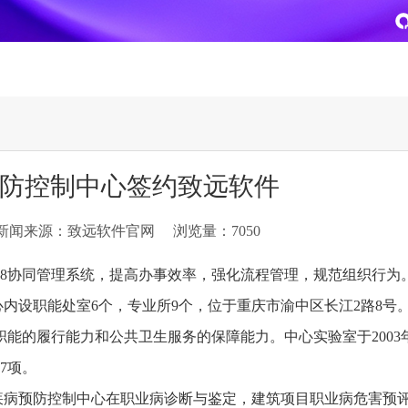
致远
企业级AI平台
热点方案
防控制中心签约致远软件
CoMi
央国企数智运营
智能知识库
AI智能办公
新闻来源：致远软件官网
浏览量：7050
新一代AI智能体家族
协同运营与业务创新深度融合
智能创作、问答与辅助审
AI-COP助力协同运营数
CoMi Builder
央国企一体化
CoMi APP
文事会一体化
8协同管理系统，提高办事效率，强化流程管理，规范组织行为
企业级智能体定制平台
推动央国企整体数字化转型落地
全新的移动智能超级秘书
多元应用汇聚 数智办公
中心内设职能处室6个，专业所9个，位于重庆市渝中区长江2路8号
能的履行能力和公共卫生服务的保障能力。中心实验室于2003
信创
专精特新
安全可控的信创 全面适配
助力专精特新企业实力进
7项。
运营商解决方案
集团管控
疾病预防控制中心在职业病诊断与鉴定，建筑项目职业病危害预