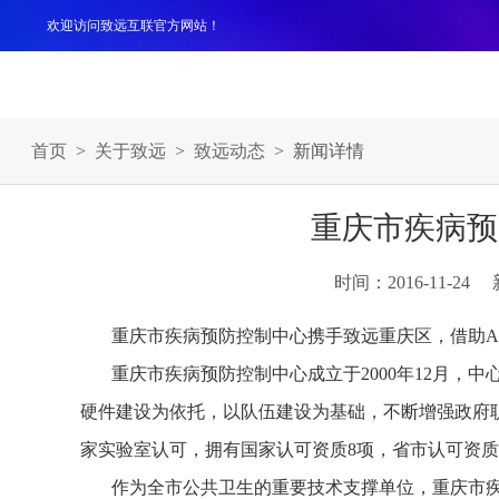
欢迎访问致远互联官方网站！
产品
解决方案
案例
服务支持
生态伙伴
关于
首页
>
关于致远
>
致远动态
> 新闻详情
重庆市疾病预
时间：2016-11-24
重庆市疾病预防控制中心携手致远重庆区，借助A
重庆市疾病预防控制中心成立于2000年12月，
硬件建设为依托，以队伍建设为基础，不断增强政府职
家实验室认可，拥有国家认可资质8项，省市认可资质
作为全市公共卫生的重要技术支撑单位，重庆市