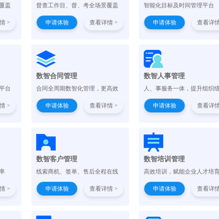
覆盖
督查工作目、督、考全场景覆盖
智能化目标及时间管理平台
情 >
申请体验
查看详情 >
申请体验
查看详情
）
数智合同管理
数智人事管理
平台
合同全周期数智化管理，更高效
人、事服务一体，提升组织
情 >
申请体验
查看详情 >
申请体验
查看详情
数智客户管理
数智培训管理
率
线索商机、签单、售后全程在线
高效培训，赋能企业人才培
情 >
申请体验
查看详情 >
申请体验
查看详情