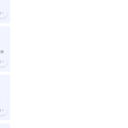
 >
绩效
 >
育
 >