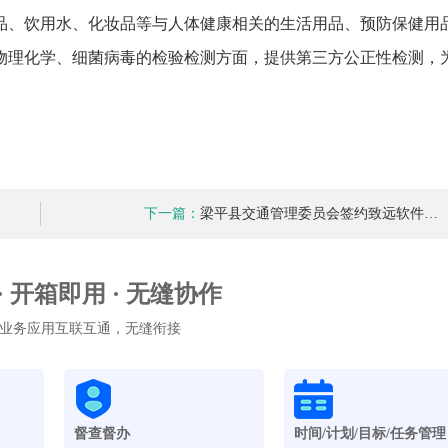
推进数字政府和数字企业转型
支撑集团治理、控制与宏
品、饮用水、化妆品等与人体健康相关的生活用品、预防保健用
安全生产
穿透式监管
物理化学、细菌病毒的检验检测方面，提供第三方公正性检测，
点线面结合，安全风险管控新策略
数智驱动，全域穿透
穿透式智能科技
HR人力资源管理
全级次穿透，数智驱动科技管理
数智赋能人力，全域一体
人业财一体化
滚动查看更
数智合规管控 数据驱动经营
下一篇：
梁平县交通管理委员会签约致远软件…
 · 开箱即用 · 无缝协作
业务应用互联互通，无缝衔接
督查督办
时间/计划/目标/任务管理