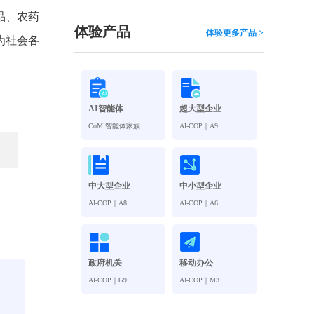
观管理
八位一体，智能风控合规管理
品、农药
穿透式智能合同
体验产品
体验更多产品 >
为社会各
数智驱动 全域穿透 闭环治理
穿透式人事
管控
企业人力穿透合规管控
AI智能体
超大型企业
多
CoMi智能体家族
AI-COP｜A9
中大型企业
中小型企业
AI-COP｜A8
AI-COP｜A6
政府机关
移动办公
AI-COP｜G9
AI-COP｜M3