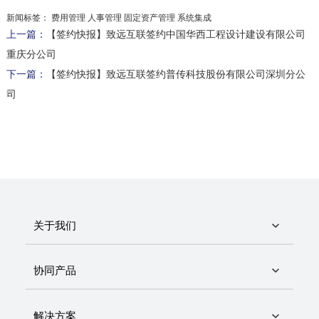
新闻标签：
费用管理 人事管理 固定资产管理 系统集成
上一篇：
【签约快报】致远互联签约中国华西工程设计建设有限公司
重庆分公司
下一篇：
【签约快报】致远互联签约普传科技股份有限公司深圳分公
司
关于我们
协同产品
解决方案