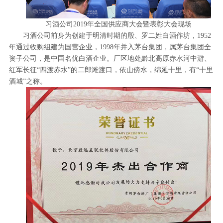
习酒公司2019年全国供应商大会暨表彰大会现场
习酒公司前身为创建于明清时期的殷、罗二姓白酒作坊，1952
年通过收购组建为国营企业，1998年并入茅台集团，属茅台集团全
资子公司，是中国名优白酒企业。厂区地处黔北高原赤水河中游、
红军长征“四渡赤水”的二郎滩渡口，依山傍水，绵延十里，有“十里
酒城”之称。