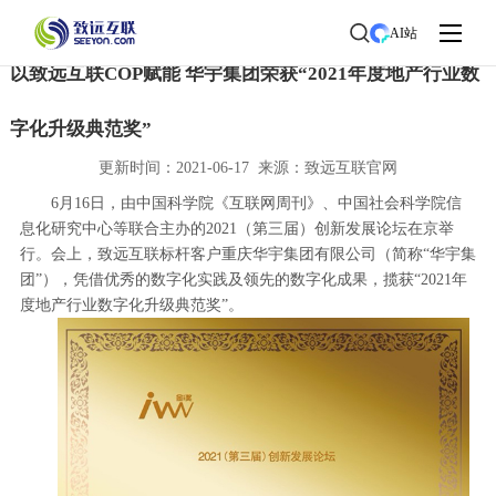
首页
>
了解致远
>
新闻中心
> 新闻详情
AI站
以致远互联COP赋能 华宇集团荣获“2021年度地产行业数
字化升级典范奖”
更新时间：2021-06-17 来源：致远互联官网
6月16日，由中国科学院《互联网周刊》、中国社会科学院信
息化研究中心等联合主办的2021（第三届）创新发展论坛在京举
行。会上，致远互联标杆客户重庆华宇集团有限公司（简称“华宇集
团”），凭借优秀的数字化实践及领先的数字化成果，揽获“2021年
度地产行业数字化升级典范奖”。