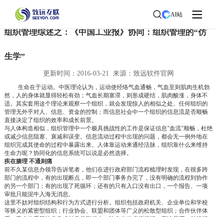
首页
>
协同研究院
>
协同知识
AI站
组织管理综述之：《中国工业报》协同：组织管理的“仿
生学”
更新时间：2016-03-21 来源：致远软件官网
生命在于运动。中医理论认为，运动使经络气血通畅，气血至则肌肉生机勃
然，人的身体就显得轻松有劲；气血长期塞滞，则形成硬结，肌肉酸涨，身体不
适。其实套用这个理论来观察一个组织，就会发现惊人的相似之处。任何组织的
管理无外乎对人、信息、资金的控制；而信息社会中一个组织的信息流是否顺畅
直接决定了组织的效率和成长前景。
与人体构造相似，组织管理中一个极具挑战性的工作是保证信息"血流"顺畅，杜绝
或减少信息阻塞、衰减和误变。信息流动过程中出现的问题，都会无一例外地在
组织完成其使命的过程中暴露出来。人体靠运动来通经活脉，组织靠什么来维持
生命力呢？协同化的信息系统可以说是必然选择。
疾在腠理 不通则痛
前不久某信息办领导告诉笔者，他们在进行政府部门流程梳理时发现，在很多跨
部门的流程中，有的出现断点，即一个部门事务办完了，没有明确的流程到协作
的另一个部门；有的出现了死循环；还有的只有入口没有出口，一个报告、一项
审批只能泥牛入海无消息。
这里不妨对组织结构和行为方式进行分析。组织包括政府机关、企业单位和学校
等狭义的紧密型组织；行业协会、联盟和团体等广义的松散型组织；合作伙伴体