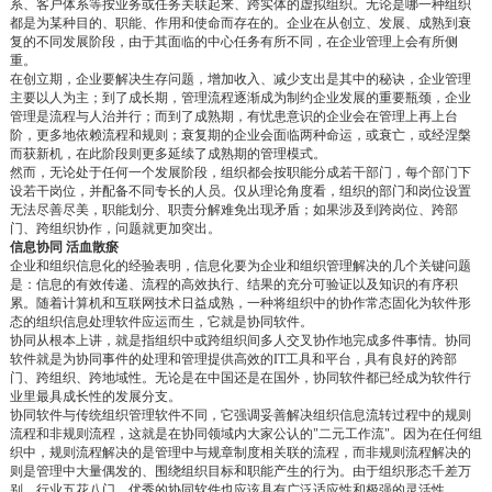
系、客户体系等按业务或任务关联起来、跨实体的虚拟组织。无论是哪一种组织
都是为某种目的、职能、作用和使命而存在的。企业在从创立、发展、成熟到衰
复的不同发展阶段，由于其面临的中心任务有所不同，在企业管理上会有所侧
重。
在创立期，企业要解决生存问题，增加收入、减少支出是其中的秘诀，企业管理
主要以人为主；到了成长期，管理流程逐渐成为制约企业发展的重要瓶颈，企业
管理是流程与人治并行；而到了成熟期，有忧患意识的企业会在管理上再上台
阶，更多地依赖流程和规则；衰复期的企业会面临两种命运，或衰亡，或经涅槃
而获新机，在此阶段则更多延续了成熟期的管理模式。
然而，无论处于任何一个发展阶段，组织都会按职能分成若干部门，每个部门下
设若干岗位，并配备不同专长的人员。仅从理论角度看，组织的部门和岗位设置
无法尽善尽美，职能划分、职责分解难免出现矛盾；如果涉及到跨岗位、跨部
门、跨组织协作，问题就更加突出。
信息协同 活血散瘀
企业和组织信息化的经验表明，信息化要为企业和组织管理解决的几个关键问题
是：信息的有效传递、流程的高效执行、结果的充分可验证以及知识的有序积
累。随着计算机和互联网技术日益成熟，一种将组织中的协作常态固化为软件形
态的组织信息处理软件应运而生，它就是协同软件。
协同从根本上讲，就是指组织中或跨组织间多人交叉协作地完成多件事情。协同
软件就是为协同事件的处理和管理提供高效的IT工具和平台，具有良好的跨部
门、跨组织、跨地域性。无论是在中国还是在国外，协同软件都已经成为软件行
业里最具成长性的发展分支。
协同软件与传统组织管理软件不同，它强调妥善解决组织信息流转过程中的规则
流程和非规则流程，这就是在协同领域内大家公认的"二元工作流"。因为在任何组
织中，规则流程解决的是管理中与规章制度相关联的流程，而非规则流程解决的
则是管理中大量偶发的、围绕组织目标和职能产生的行为。由于组织形态千差万
别，行业五花八门，优秀的协同软件也应该具有广泛适应性和极强的灵活性。