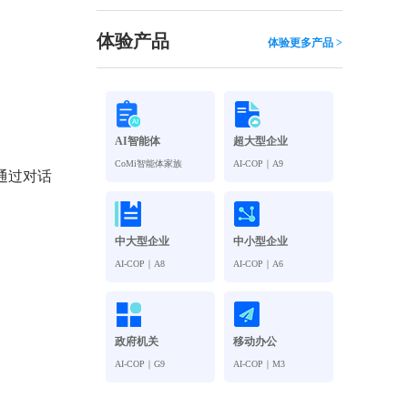
观管理
八位一体，智能风控合规管理
穿透式智能合同
体验产品
体验更多产品 >
数智驱动 全域穿透 闭环治理
穿透式人事
管控
企业人力穿透合规管控
AI智能体
超大型企业
多
CoMi智能体家族
AI-COP｜A9
通过对话
中大型企业
中小型企业
AI-COP｜A8
AI-COP｜A6
政府机关
移动办公
AI-COP｜G9
AI-COP｜M3