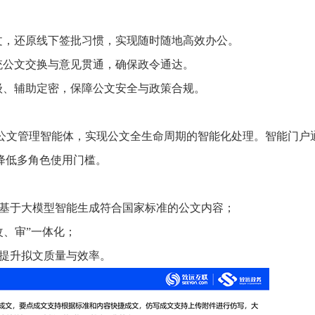
推进数字政府和数字企业转型
支撑集团治理、控制与宏
安全生产
穿透式监管
文，还原线下签批习惯，实现随时随地高效办公。
点线面结合，安全风险管控新策略
数智驱动，全域穿透
统公文交换与意见贯通，确保政令通达。
穿透式智能科技
HR人力资源管理
全级次穿透，数智驱动科技管理
数智赋能人力，全域一体
级、辅助定密，保障公文安全与政策合规。
人业财一体化
滚动查看更
数智合规管控 数据驱动经营
与公文管理智能体，实现公文全生命周期的智能化处理。智能门户
降低多角色使用门槛。
，基于大模型智能生成符合国家标准的公文内容；
改、审”一体化；
，提升拟文质量与效率。