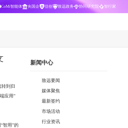
CoMi智能体
央国企
信创
致远政务
协同研究院
智行家
400-700-3322
文
新闻中心
数据智能引擎
项目营销一体化
批
智化
智能问数，精准权限管控
数字化全连接，驱动营销智能决策
致远要闻
CoMi 智能门户
数字化办公
流转到归
媒体聚焦
Agent驱动，千人千面，高效办公
让数字资产为企业运营管理决策提供
端应用”
依据
最新签约
中小企业解决方案
市场活动
阶
构建一体化协同运营管理平台
行业资讯
智能风控合规
“智用”的