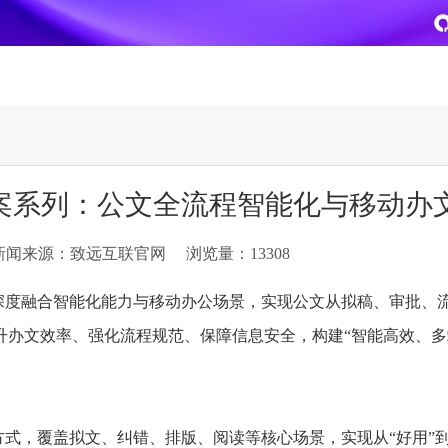
致远
企业级AI平台
热点方案
案系列：公文全流程智能化与移动办
CoMi
央国企数智运营
智能知识库
AI智能办公
新闻来源：致远互联官网
浏览量：13308
新一代AI智能体家族
协同运营与业务创新深度融合
智能创作、问答与辅助审
AI-COP助力协同运营数
CoMi Builder
央国企一体化
CoMi APP
文事会一体化
深度融合智能化能力与移动办公场景，实现公文从拟稿、审批、
企业级智能体定制平台
推动央国企整体数字化转型落地
全新的移动智能超级秘书
多元应用汇聚 数智办公
升办文效率、强化流程规范、保障信息安全，构建“智能高效、多
信创
专精特新
安全可控的信创 全面适配
助力专精特新企业实力进
运营商解决方案
集团管控
式，覆盖拟文、纠错、排版、阅读等核心场景，实现从“好用”到