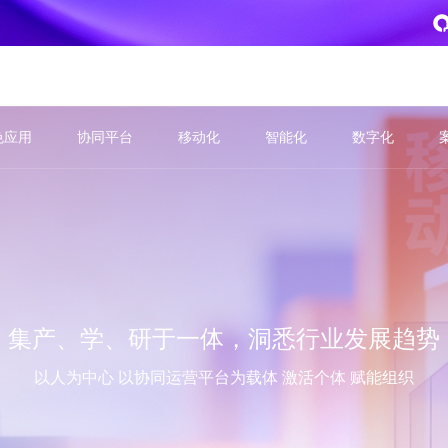
致远
色应用
协同平台
移动化
智能化
数字化
企业级AI平台
热点方案
CoMi
央国企数智运营
智能知识库
AI智能办公
新一代AI智能体家族
协同运营与业务创新深度融合
智能创作、问答与辅助审
AI-COP助力协同运营数
CoMi Builder
央国企一体化
CoMi APP
文事会一体化
企业级智能体定制平台
推动央国企整体数字化转型落地
全新的移动智能超级秘书
多元应用汇聚 数智办公
集产、学、研于一体，洞悉行业发展趋势
信创
专精特新
以人为中心 以协同运营平台为载体 激活个体 赋能组织
安全可控的信创 全面适配
助力专精特新企业实力进
运营商解决方案
集团管控