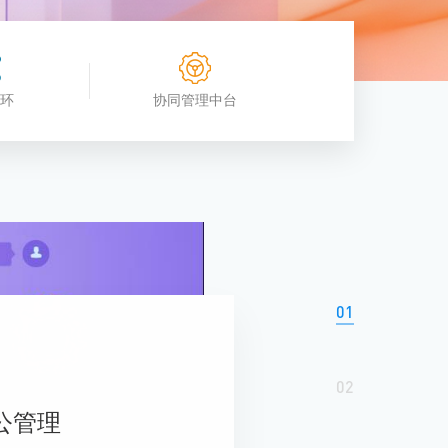
观管理
八位一体，智能风控合规管理
穿透式智能合同
数智驱动 全域穿透 闭环治理
穿透式人事
环
协同管理中台
管控
企业人力穿透合规管控
多
01
02
公管理