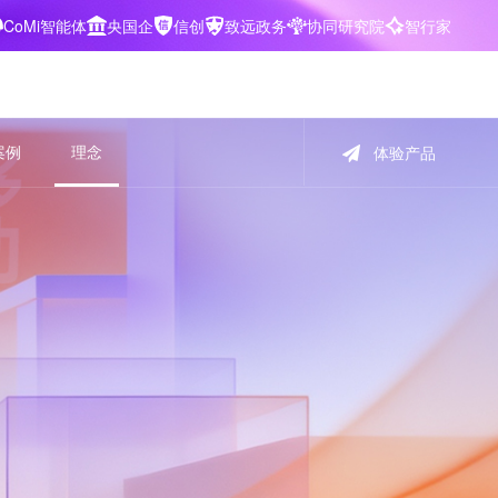
CoMi智能体
央国企
信创
致远政务
协同研究院
智行家
400-700-3322
案例
理念
体验产品
数据智能引擎
项目营销一体化
批
智化
智能问数，精准权限管控
数字化全连接，驱动营销智能决策
CoMi 智能门户
数字化办公
Agent驱动，千人千面，高效办公
让数字资产为企业运营管理决策提供
依据
中小企业解决方案
阶
构建一体化协同运营管理平台
智能风控合规