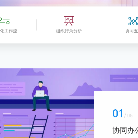
推进数字政府和数字企业转型
支撑集团治理、控制与宏
安全生产
穿透式监管
点线面结合，安全风险管控新策略
数智驱动，全域穿透
穿透式智能科技
HR人力资源管理
元化工作流
组织行为分析
协同五
全级次穿透，数智驱动科技管理
数智赋能人力，全域一体
人业财一体化
滚动查看更
数智合规管控 数据驱动经营
01
/ 05
协同办