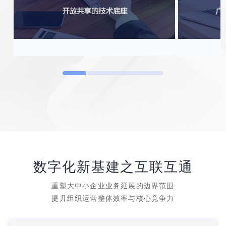
数字化新基建之互联互通
重塑大中小企业业务延展的边界范围
提升组织运营整体效率与核心竞争力