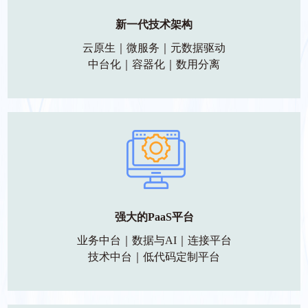
新一代技术架构
云原生｜微服务｜元数据驱动
中台化｜容器化｜数用分离
强大的PaaS平台
业务中台｜数据与AI｜连接平台
技术中台｜低代码定制平台