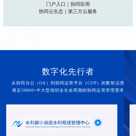
门户入口｜协同应用
协同云生态｜第三方云服务
数字化先行者
从协同办公（OA）到协同运营平台（COP）的数智运营
满足50000+中大型组织全生命周期的协同运营管理需求