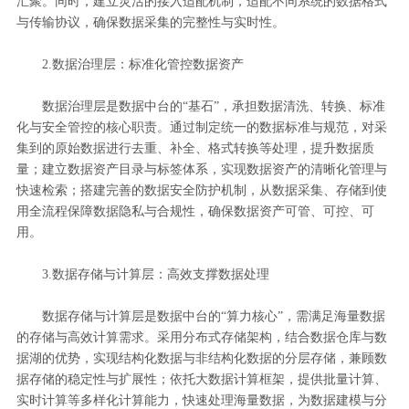
汇聚。同时，建立灵活的接入适配机制，适配不同系统的数据格式
与传输协议，确保数据采集的完整性与实时性。
2.数据治理层：标准化管控数据资产
数据治理层是数据中台的“基石”，承担数据清洗、转换、标准
化与安全管控的核心职责。通过制定统一的数据标准与规范，对采
集到的原始数据进行去重、补全、格式转换等处理，提升数据质
量；建立数据资产目录与标签体系，实现数据资产的清晰化管理与
快速检索；搭建完善的数据安全防护机制，从数据采集、存储到使
用全流程保障数据隐私与合规性，确保数据资产可管、可控、可
用。
3.数据存储与计算层：高效支撑数据处理
数据存储与计算层是数据中台的“算力核心”，需满足海量数据
的存储与高效计算需求。采用分布式存储架构，结合数据仓库与数
据湖的优势，实现结构化数据与非结构化数据的分层存储，兼顾数
据存储的稳定性与扩展性；依托大数据计算框架，提供批量计算、
实时计算等多样化计算能力，快速处理海量数据，为数据建模与分